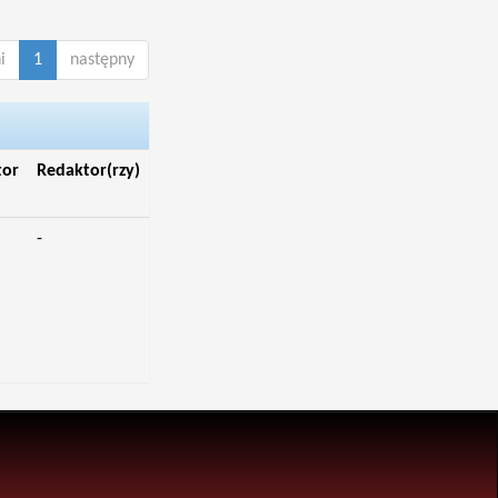
i
1
następny
tor
Redaktor(rzy)
-