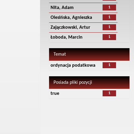
1
Nita, Adam
1
Olesińska, Agnieszka
1
Zajączkowski, Artur
1
Łoboda, Marcin
Temat
1
ordynacja podatkowa
Posiada pliki pozycji
1
true