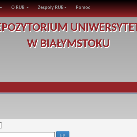
O RUB
Zespoły RUB
Pomoc
EPOZYTORIUM UNIWERSYTE
W BIAŁYMSTOKU