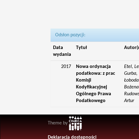
Odsłon pozycji:
Data
Tytuł
Autor(
wydania
2017
Nowa ordynacja
Etel, L
podatkowa: z prac
Gurba, 
Komisji
Łoboda,
Kodyfikacyjnej
Bożena;
Ogólnego Prawa
Rudowsk
Podatkowego
Artur
Theme by
Deklaracja dostępności