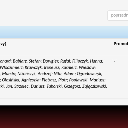
poprzedn
rzy)
Promo
eonard; Babiarz, Stefan; Dowgier, Rafał; Filipczyk, Hanna;
-
Włodzimierz; Krawczyk, Ireneusz; Kuśnierz, Wiesław;
 Marcin; Nikończyk, Andrzej; Nita, Adam; Ogrodowczyk,
 Olesińska, Agnieszka; Pietrasz, Piotr; Popławski, Mariusz;
i, Jan; Strzelec, Dariusz; Taborski, Grzegorz; Zajączkowski,