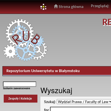
Przeglądaj:
Strona główna
Skip
R
navigation
Repozytorium Uniwersytetu w Białymstoku
Wyszukaj
Szukanie zaawansowane
Zespoły i Kolekcje
Szukaj:
for