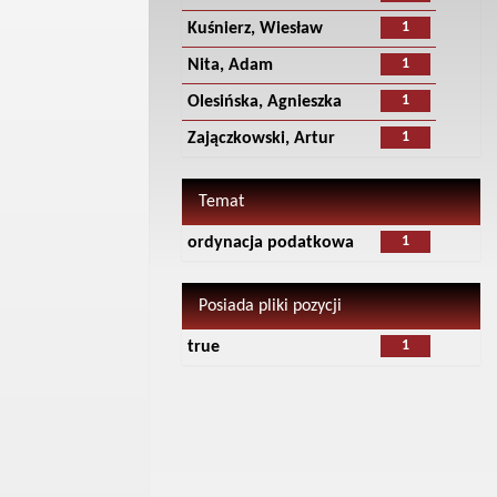
1
Kuśnierz, Wiesław
1
Nita, Adam
1
Olesińska, Agnieszka
1
Zajączkowski, Artur
Temat
1
ordynacja podatkowa
Posiada pliki pozycji
1
true