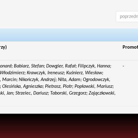
poprzedn
rzy)
Promo
eonard; Babiarz, Stefan; Dowgier, Rafał; Filipczyk, Hanna;
-
Włodzimierz; Krawczyk, Ireneusz; Kuśnierz, Wiesław;
 Marcin; Nikończyk, Andrzej; Nita, Adam; Ogrodowczyk,
 Olesińska, Agnieszka; Pietrasz, Piotr; Popławski, Mariusz;
i, Jan; Strzelec, Dariusz; Taborski, Grzegorz; Zajączkowski,