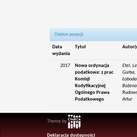
Odsłon pozycji:
Data
Tytuł
Autor(
wydania
2017
Nowa ordynacja
Etel, L
podatkowa: z prac
Gurba, 
Komisji
Łoboda,
Kodyfikacyjnej
Bożena;
Ogólnego Prawa
Rudowsk
Podatkowego
Artur
Theme by
Deklaracja dostępności