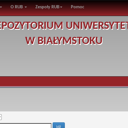
O RUB
Zespoły RUB
Pomoc
EPOZYTORIUM UNIWERSYTE
W BIAŁYMSTOKU