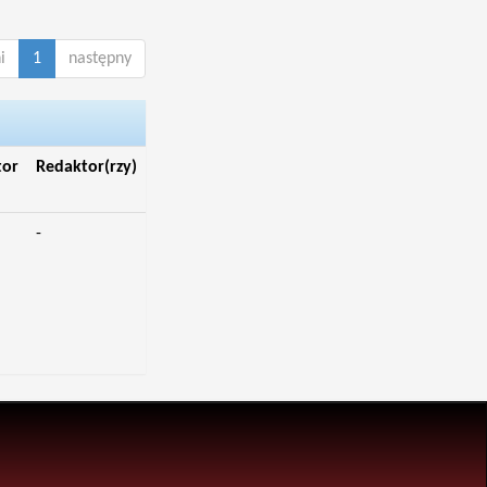
i
1
następny
tor
Redaktor(rzy)
-