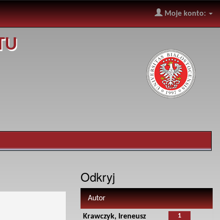
Moje konto:
TU
Odkryj
Autor
1
Krawczyk, Ireneusz