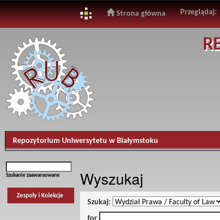
Przeglądaj:
Strona główna
Skip
R
navigation
Repozytorium Uniwersytetu w Białymstoku
Wyszukaj
Szukanie zaawansowane
Zespoły i Kolekcje
Szukaj:
for