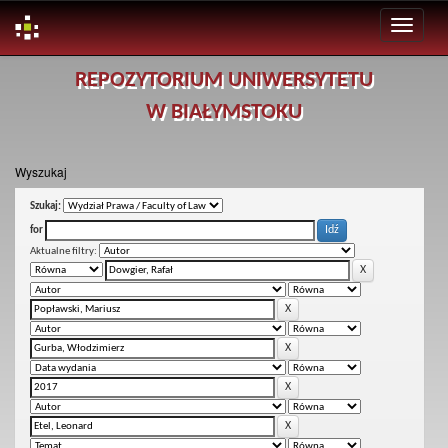
Skip
REPOZYTORIUM UNIWERSYTETU
navigation
W BIAŁYMSTOKU
Wyszukaj
Szukaj:
for
Aktualne filtry: