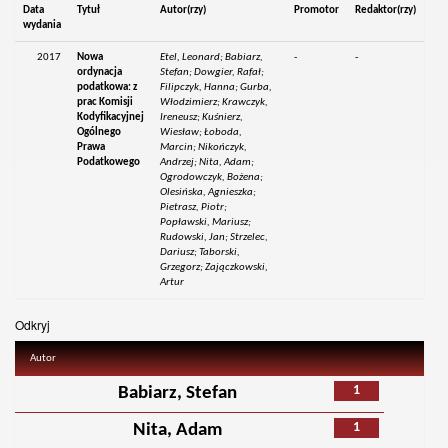
Data
Tytuł
Autor(rzy)
Promotor
Redaktor(rzy)
wydania
2017
Nowa
Etel, Leonard; Babiarz,
-
-
ordynacja
Stefan; Dowgier, Rafał;
podatkowa: z
Filipczyk, Hanna; Gurba,
prac Komisji
Włodzimierz; Krawczyk,
Kodyfikacyjnej
Ireneusz; Kuśnierz,
Ogólnego
Wiesław; Łoboda,
Prawa
Marcin; Nikończyk,
Podatkowego
Andrzej; Nita, Adam;
Ogrodowczyk, Bożena;
Olesińska, Agnieszka;
Pietrasz, Piotr;
Popławski, Mariusz;
Rudowski, Jan; Strzelec,
Dariusz; Taborski,
Grzegorz; Zajączkowski,
Artur
Odkryj
Autor
1
Babiarz, Stefan
1
Nita, Adam