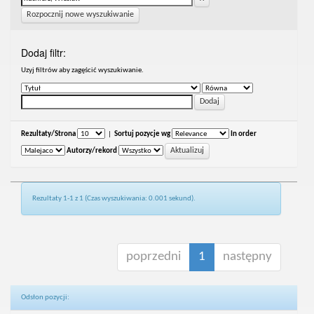
Rozpocznij nowe wyszukiwanie
Dodaj filtr:
Uzyj filtrów aby zagęścić wyszukiwanie.
Rezultaty/Strona
|
Sortuj pozycje wg
In order
Autorzy/rekord
Rezultaty 1-1 z 1 (Czas wyszukiwania: 0.001 sekund).
poprzedni
1
następny
Odsłon pozycji: