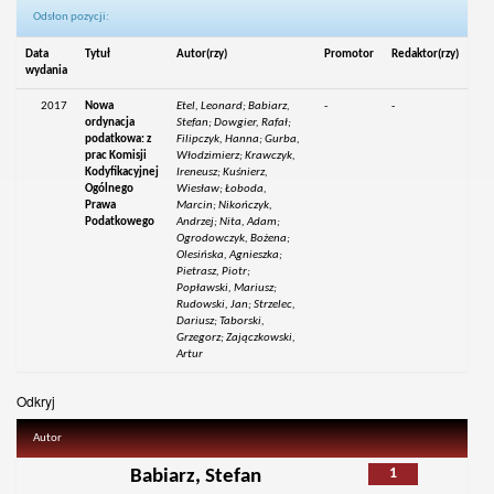
Odsłon pozycji:
Data
Tytuł
Autor(rzy)
Promotor
Redaktor(rzy)
wydania
2017
Nowa
Etel, Leonard; Babiarz,
-
-
ordynacja
Stefan; Dowgier, Rafał;
podatkowa: z
Filipczyk, Hanna; Gurba,
prac Komisji
Włodzimierz; Krawczyk,
Kodyfikacyjnej
Ireneusz; Kuśnierz,
Ogólnego
Wiesław; Łoboda,
Prawa
Marcin; Nikończyk,
Podatkowego
Andrzej; Nita, Adam;
Ogrodowczyk, Bożena;
Olesińska, Agnieszka;
Pietrasz, Piotr;
Popławski, Mariusz;
Rudowski, Jan; Strzelec,
Dariusz; Taborski,
Grzegorz; Zajączkowski,
Artur
Odkryj
Autor
1
Babiarz, Stefan