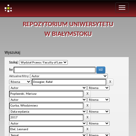
Skip
REPOZYTORIUM UNIWERSYTETU
navigation
W BIAŁYMSTOKU
Wyszukaj
Szukaj:
for
Aktualne filtry: