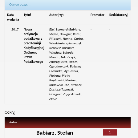
Odsłon pozycji:
Data
Tytuł
Autor(rzy)
Promotor
Redaktor(rzy)
wydania
2017
Nowa
Etel, Leonard; Babiarz,
-
-
ordynacja
Stefan; Dowgier, Rafał;
podatkowa: z
Filipczyk, Hanna; Gurba,
prac Komisji
Włodzimierz; Krawczyk,
Kodyfikacyjnej
Ireneusz; Kuśnierz,
Ogólnego
Wiesław; Łoboda,
Prawa
Marcin; Nikończyk,
Podatkowego
Andrzej; Nita, Adam;
Ogrodowczyk, Bożena;
Olesińska, Agnieszka;
Pietrasz, Piotr;
Popławski, Mariusz;
Rudowski, Jan; Strzelec,
Dariusz; Taborski,
Grzegorz; Zajączkowski,
Artur
Odkryj
Autor
1
Babiarz, Stefan