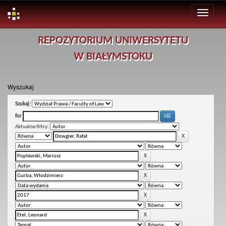
Skip
REPOZYTORIUM UNIWERSYTETU
navigation
W BIAŁYMSTOKU
Wyszukaj
Szukaj:
for
Aktualne filtry: