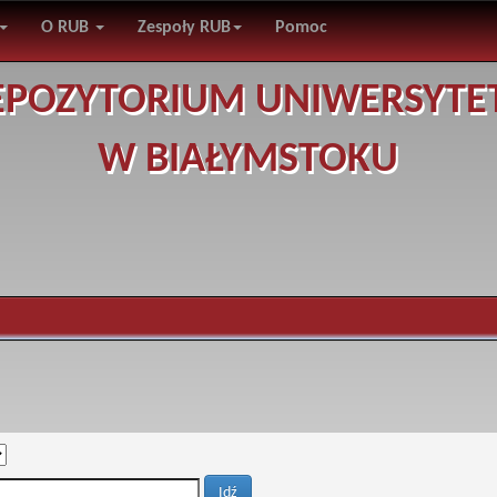
O RUB
Zespoły RUB
Pomoc
EPOZYTORIUM UNIWERSYTE
W BIAŁYMSTOKU