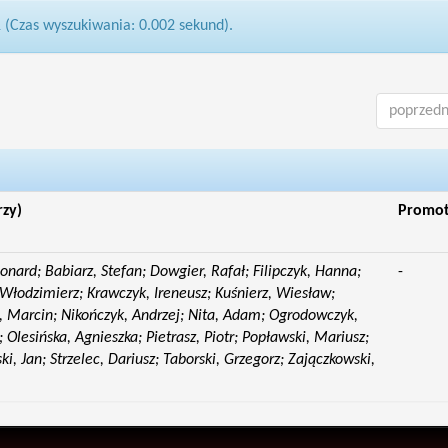
1 (Czas wyszukiwania: 0.002 sekund).
poprzedn
rzy)
Promo
eonard; Babiarz, Stefan; Dowgier, Rafał; Filipczyk, Hanna;
-
Włodzimierz; Krawczyk, Ireneusz; Kuśnierz, Wiesław;
 Marcin; Nikończyk, Andrzej; Nita, Adam; Ogrodowczyk,
 Olesińska, Agnieszka; Pietrasz, Piotr; Popławski, Mariusz;
i, Jan; Strzelec, Dariusz; Taborski, Grzegorz; Zajączkowski,