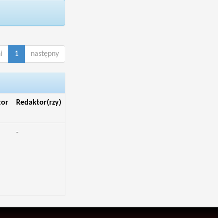
i
1
następny
tor
Redaktor(rzy)
-