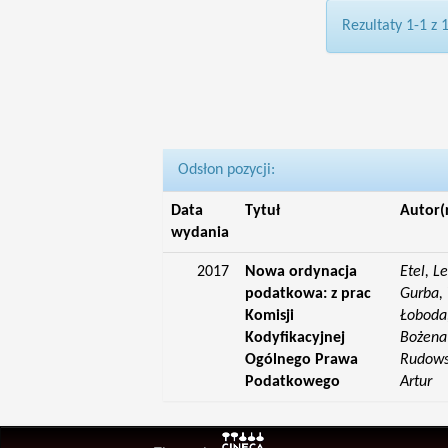
Rezultaty 1-1 z 
Odsłon pozycji:
Data
Tytuł
Autor(
wydania
2017
Nowa ordynacja
Etel, L
podatkowa: z prac
Gurba, 
Komisji
Łoboda,
Kodyfikacyjnej
Bożena;
Ogólnego Prawa
Rudowsk
Podatkowego
Artur