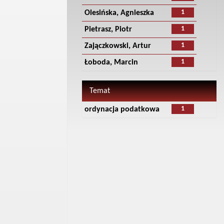
1
Olesińska, Agnieszka
1
Pietrasz, Piotr
1
Zajączkowski, Artur
1
Łoboda, Marcin
Temat
1
ordynacja podatkowa