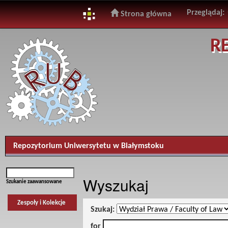
Przeglądaj:
Strona główna
Skip
R
navigation
Repozytorium Uniwersytetu w Białymstoku
Wyszukaj
Szukanie zaawansowane
Zespoły i Kolekcje
Szukaj:
for