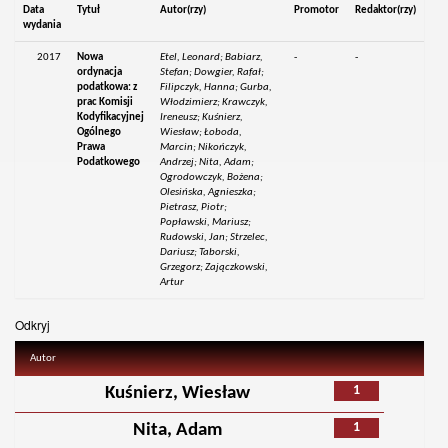
Data
Tytuł
Autor(rzy)
Promotor
Redaktor(rzy)
wydania
2017
Nowa
Etel, Leonard; Babiarz,
-
-
ordynacja
Stefan; Dowgier, Rafał;
podatkowa: z
Filipczyk, Hanna; Gurba,
prac Komisji
Włodzimierz; Krawczyk,
Kodyfikacyjnej
Ireneusz; Kuśnierz,
Ogólnego
Wiesław; Łoboda,
Prawa
Marcin; Nikończyk,
Podatkowego
Andrzej; Nita, Adam;
Ogrodowczyk, Bożena;
Olesińska, Agnieszka;
Pietrasz, Piotr;
Popławski, Mariusz;
Rudowski, Jan; Strzelec,
Dariusz; Taborski,
Grzegorz; Zajączkowski,
Artur
Odkryj
Autor
1
Kuśnierz, Wiesław
1
Nita, Adam