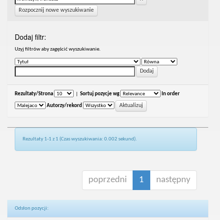
Rozpocznij nowe wyszukiwanie
Dodaj filtr:
Uzyj filtrów aby zagęścić wyszukiwanie.
Rezultaty/Strona
|
Sortuj pozycje wg
In order
Autorzy/rekord
Rezultaty 1-1 z 1 (Czas wyszukiwania: 0.002 sekund).
poprzedni
1
następny
Odsłon pozycji: