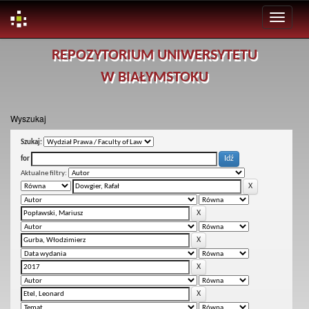
Skip
REPOZYTORIUM UNIWERSYTETU
navigation
W BIAŁYMSTOKU
Wyszukaj
Szukaj:
for
Aktualne filtry: