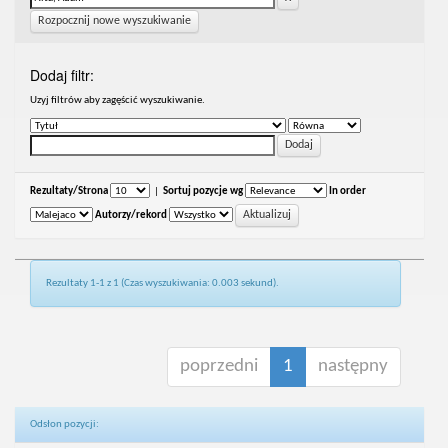
Rozpocznij nowe wyszukiwanie
Dodaj filtr:
Uzyj filtrów aby zagęścić wyszukiwanie.
Rezultaty/Strona
|
Sortuj pozycje wg
In order
Autorzy/rekord
Rezultaty 1-1 z 1 (Czas wyszukiwania: 0.003 sekund).
poprzedni
1
następny
Odsłon pozycji: