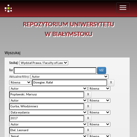
Skip
REPOZYTORIUM UNIWERSYTETU
navigation
W BIAŁYMSTOKU
Wyszukaj
Szukaj:
for
Aktualne filtry: