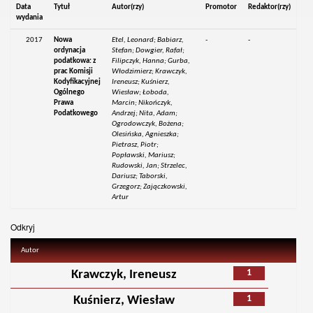
Data
Tytuł
Autor(rzy)
Promotor
Redaktor(rzy)
wydania
2017
Nowa
Etel, Leonard; Babiarz,
-
-
ordynacja
Stefan; Dowgier, Rafał;
podatkowa: z
Filipczyk, Hanna; Gurba,
prac Komisji
Włodzimierz; Krawczyk,
Kodyfikacyjnej
Ireneusz; Kuśnierz,
Ogólnego
Wiesław; Łoboda,
Prawa
Marcin; Nikończyk,
Podatkowego
Andrzej; Nita, Adam;
Ogrodowczyk, Bożena;
Olesińska, Agnieszka;
Pietrasz, Piotr;
Popławski, Mariusz;
Rudowski, Jan; Strzelec,
Dariusz; Taborski,
Grzegorz; Zajączkowski,
Artur
Odkryj
Autor
1
Krawczyk, Ireneusz
1
Kuśnierz, Wiesław