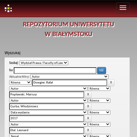
Skip
REPOZYTORIUM UNIWERSYTETU
navigation
W BIAŁYMSTOKU
Wyszukaj
Szukaj:
for
Aktualne filtry: