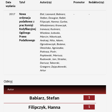
Data
Tytuł
Autor(rzy)
Promotor
Redaktor(rzy)
wydania
2017
Nowa
Etel, Leonard; Babiarz,
-
-
ordynacja
Stefan; Dowgier, Rafał;
podatkowa: z
Filipczyk, Hanna; Gurba,
prac Komisji
Włodzimierz; Krawczyk,
Kodyfikacyjnej
Ireneusz; Kuśnierz,
Ogólnego
Wiesław; Łoboda,
Prawa
Marcin; Nikończyk,
Podatkowego
Andrzej; Nita, Adam;
Ogrodowczyk, Bożena;
Olesińska, Agnieszka;
Pietrasz, Piotr;
Popławski, Mariusz;
Rudowski, Jan; Strzelec,
Dariusz; Taborski,
Grzegorz; Zajączkowski,
Artur
Odkryj
Autor
1
Babiarz, Stefan
1
Filipczyk, Hanna