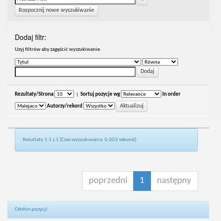
Rozpocznij nowe wyszukiwanie
Dodaj filtr:
Uzyj filtrów aby zagęścić wyszukiwanie.
Rezultaty/Strona
|
Sortuj pozycje wg
In order
Autorzy/rekord
Rezultaty 1-1 z 1 (Czas wyszukiwania: 0.003 sekund).
poprzedni
1
następny
Odsłon pozycji: