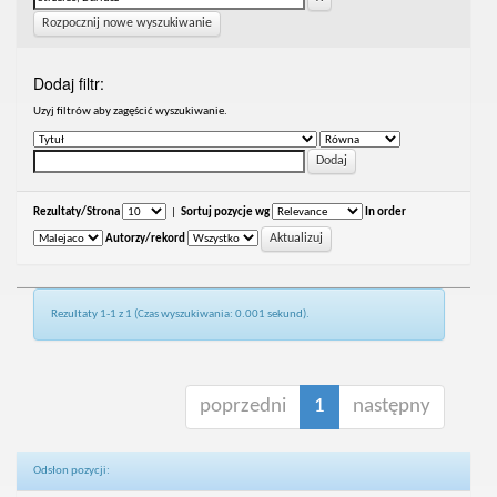
Rozpocznij nowe wyszukiwanie
Dodaj filtr:
Uzyj filtrów aby zagęścić wyszukiwanie.
Rezultaty/Strona
|
Sortuj pozycje wg
In order
Autorzy/rekord
Rezultaty 1-1 z 1 (Czas wyszukiwania: 0.001 sekund).
poprzedni
1
następny
Odsłon pozycji: