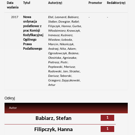
Data
Tytuł
Autor(rzy)
Promotor
Redaktor(rzy)
wydania
2017
Nowa
Etel, Leonard; Babiarz,
-
-
ordynacja
Stefan; Dowgier, Rafał;
podatkowa: z
Filipczyk, Hanna; Gurba,
prac Komisji
Włodzimierz; Krawczyk,
Kodyfikacyjnej
Ireneusz; Kuśnierz,
Ogólnego
Wiesław; Łoboda,
Prawa
Marcin; Nikończyk,
Podatkowego
Andrzej; Nita, Adam;
Ogrodowczyk, Bożena;
Olesińska, Agnieszka;
Pietrasz, Piotr;
Popławski, Mariusz;
Rudowski, Jan; Strzelec,
Dariusz; Taborski,
Grzegorz; Zajączkowski,
Artur
Odkryj
Autor
1
Babiarz, Stefan
1
Filipczyk, Hanna