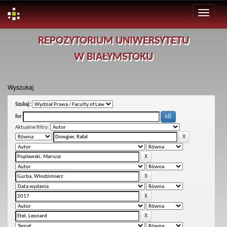
Skip
REPOZYTORIUM UNIWERSYTETU
navigation
W BIAŁYMSTOKU
Wyszukaj
Szukaj:
for
Aktualne filtry: