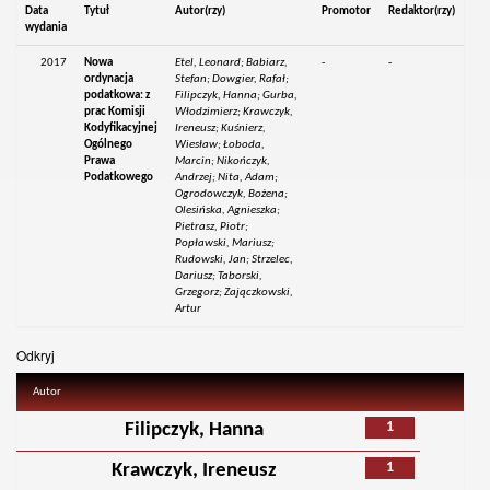
Data
Tytuł
Autor(rzy)
Promotor
Redaktor(rzy)
wydania
2017
Nowa
Etel, Leonard; Babiarz,
-
-
ordynacja
Stefan; Dowgier, Rafał;
podatkowa: z
Filipczyk, Hanna; Gurba,
prac Komisji
Włodzimierz; Krawczyk,
Kodyfikacyjnej
Ireneusz; Kuśnierz,
Ogólnego
Wiesław; Łoboda,
Prawa
Marcin; Nikończyk,
Podatkowego
Andrzej; Nita, Adam;
Ogrodowczyk, Bożena;
Olesińska, Agnieszka;
Pietrasz, Piotr;
Popławski, Mariusz;
Rudowski, Jan; Strzelec,
Dariusz; Taborski,
Grzegorz; Zajączkowski,
Artur
Odkryj
Autor
1
Filipczyk, Hanna
1
Krawczyk, Ireneusz