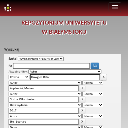
Skip
REPOZYTORIUM UNIWERSYTETU
navigation
W BIAŁYMSTOKU
Wyszukaj
Szukaj:
for
Aktualne filtry: