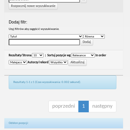
Rozpocznij nowe wyszukiwanie
Dodaj filtr:
Uzyj filtrów aby zagęścić wyszukiwanie.
Rezultaty/Strona
|
Sortuj pozycje wg
In order
Autorzy/rekord
Rezultaty 1-1 z 1 (Czas wyszukiwania: 0.002 sekund).
poprzedni
1
następny
Odsłon pozycji: