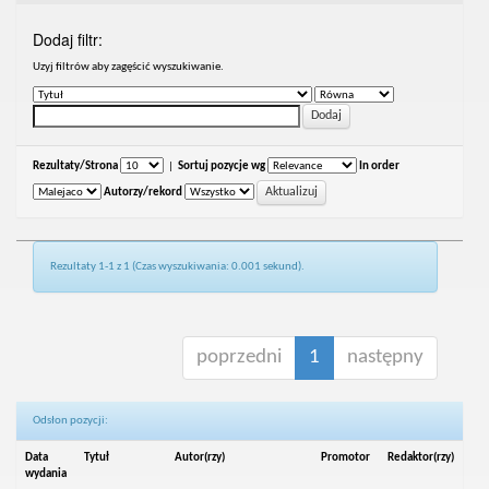
Dodaj filtr:
Uzyj filtrów aby zagęścić wyszukiwanie.
Rezultaty/Strona
|
Sortuj pozycje wg
In order
Autorzy/rekord
Rezultaty 1-1 z 1 (Czas wyszukiwania: 0.001 sekund).
poprzedni
1
następny
Odsłon pozycji:
Data
Tytuł
Autor(rzy)
Promotor
Redaktor(rzy)
wydania