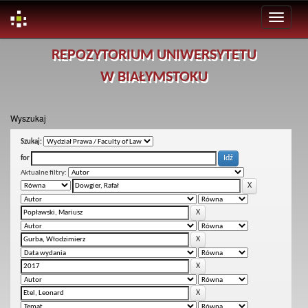
Skip
REPOZYTORIUM UNIWERSYTETU
navigation
W BIAŁYMSTOKU
Wyszukaj
Szukaj:
for
Aktualne filtry: