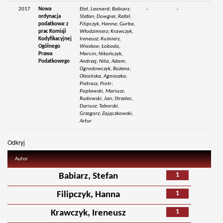
2017
Nowa
Etel, Leonard; Babiarz,
-
-
ordynacja
Stefan; Dowgier, Rafał;
podatkowa: z
Filipczyk, Hanna; Gurba,
prac Komisji
Włodzimierz; Krawczyk,
Kodyfikacyjnej
Ireneusz; Kuśnierz,
Ogólnego
Wiesław; Łoboda,
Prawa
Marcin; Nikończyk,
Podatkowego
Andrzej; Nita, Adam;
Ogrodowczyk, Bożena;
Olesińska, Agnieszka;
Pietrasz, Piotr;
Popławski, Mariusz;
Rudowski, Jan; Strzelec,
Dariusz; Taborski,
Grzegorz; Zajączkowski,
Artur
Odkryj
Autor
1
Babiarz, Stefan
1
Filipczyk, Hanna
1
Krawczyk, Ireneusz