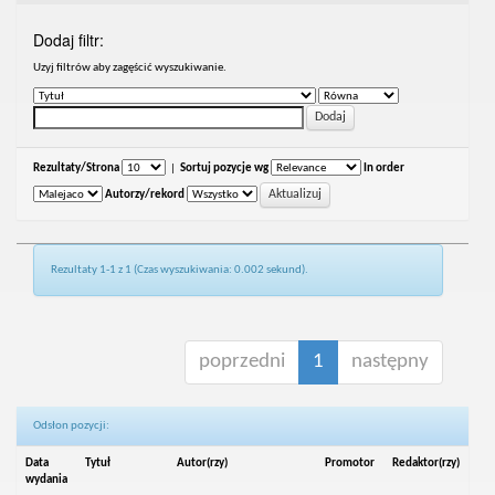
Dodaj filtr:
Uzyj filtrów aby zagęścić wyszukiwanie.
Rezultaty/Strona
|
Sortuj pozycje wg
In order
Autorzy/rekord
Rezultaty 1-1 z 1 (Czas wyszukiwania: 0.002 sekund).
poprzedni
1
następny
Odsłon pozycji:
Data
Tytuł
Autor(rzy)
Promotor
Redaktor(rzy)
wydania