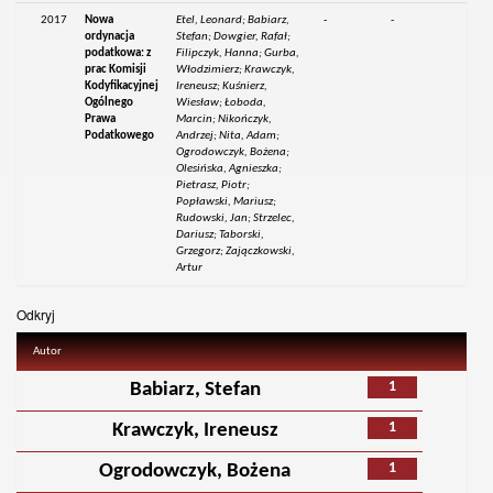
2017
Nowa
Etel, Leonard; Babiarz,
-
-
ordynacja
Stefan; Dowgier, Rafał;
podatkowa: z
Filipczyk, Hanna; Gurba,
prac Komisji
Włodzimierz; Krawczyk,
Kodyfikacyjnej
Ireneusz; Kuśnierz,
Ogólnego
Wiesław; Łoboda,
Prawa
Marcin; Nikończyk,
Podatkowego
Andrzej; Nita, Adam;
Ogrodowczyk, Bożena;
Olesińska, Agnieszka;
Pietrasz, Piotr;
Popławski, Mariusz;
Rudowski, Jan; Strzelec,
Dariusz; Taborski,
Grzegorz; Zajączkowski,
Artur
Odkryj
Autor
1
Babiarz, Stefan
1
Krawczyk, Ireneusz
1
Ogrodowczyk, Bożena