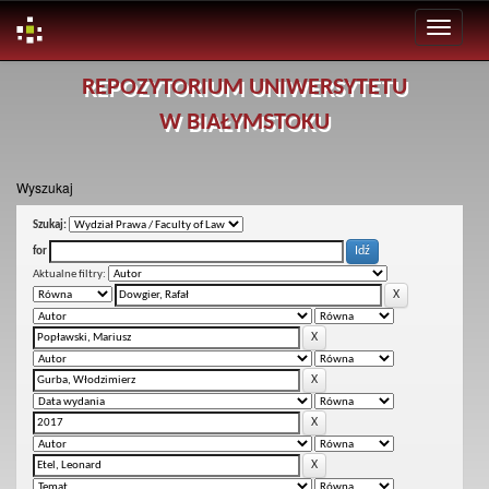
Skip
REPOZYTORIUM UNIWERSYTETU
navigation
W BIAŁYMSTOKU
Wyszukaj
Szukaj:
for
Aktualne filtry: