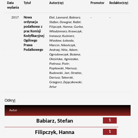
Data
Tytuł
Autor(rzy)
Promotor
Redaktor(rzy)
wydania
2017
Nowa
Etel, Leonard; Babiarz,
-
-
ordynacja
Stefan; Dowgier, Rafał;
podatkowa: z
Filipczyk, Hanna; Gurba,
prac Komisji
Włodzimierz; Krawczyk,
Kodyfikacyjnej
Ireneusz; Kuśnierz,
Ogólnego
Wiesław; Łoboda,
Prawa
Marcin; Nikończyk,
Podatkowego
Andrzej; Nita, Adam;
Ogrodowczyk, Bożena;
Olesińska, Agnieszka;
Pietrasz, Piotr;
Popławski, Mariusz;
Rudowski, Jan; Strzelec,
Dariusz; Taborski,
Grzegorz; Zajączkowski,
Artur
Odkryj
Autor
1
Babiarz, Stefan
1
Filipczyk, Hanna