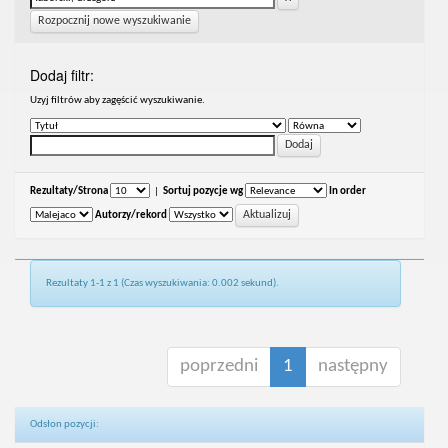
Rozpocznij nowe wyszukiwanie
Dodaj filtr:
Uzyj filtrów aby zagęścić wyszukiwanie.
Rezultaty/Strona
|
Sortuj pozycje wg
In order
Autorzy/rekord
Rezultaty 1-1 z 1 (Czas wyszukiwania: 0.002 sekund).
poprzedni
1
następny
Odsłon pozycji: