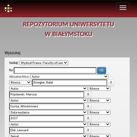
Skip
REPOZYTORIUM UNIWERSYTETU
navigation
W BIAŁYMSTOKU
Wyszukaj
Szukaj:
for
Aktualne filtry: