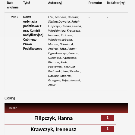
Data
Tytuł
Autor(rzy)
Promotor
Redaktor(rzy)
wydania
2017
Nowa
Etel, Leonard; Babiarz,
-
-
ordynacja
Stefan; Dowgier, Rafał;
podatkowa: z
Filipczyk, Hanna; Gurba,
prac Komisji
Włodzimierz; Krawczyk,
Kodyfikacyjnej
Ireneusz; Kuśnierz,
Ogólnego
Wiesław; Łoboda,
Prawa
Marcin; Nikończyk,
Podatkowego
Andrzej; Nita, Adam;
Ogrodowczyk, Bożena;
Olesińska, Agnieszka;
Pietrasz, Piotr;
Popławski, Mariusz;
Rudowski, Jan; Strzelec,
Dariusz; Taborski,
Grzegorz; Zajączkowski,
Artur
Odkryj
Autor
1
Filipczyk, Hanna
1
Krawczyk, Ireneusz