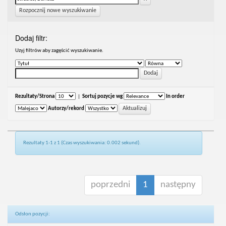
Rozpocznij nowe wyszukiwanie
Dodaj filtr:
Uzyj filtrów aby zagęścić wyszukiwanie.
Rezultaty/Strona
|
Sortuj pozycje wg
In order
Autorzy/rekord
Rezultaty 1-1 z 1 (Czas wyszukiwania: 0.002 sekund).
poprzedni
1
następny
Odsłon pozycji: