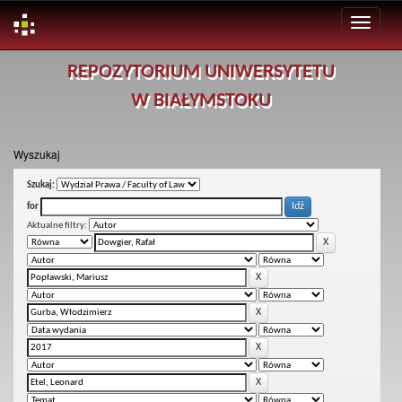
Skip
REPOZYTORIUM UNIWERSYTETU
navigation
W BIAŁYMSTOKU
Wyszukaj
Szukaj:
for
Aktualne filtry: