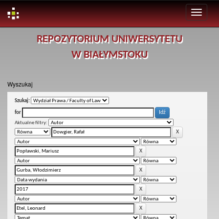
Skip
REPOZYTORIUM UNIWERSYTETU
navigation
W BIAŁYMSTOKU
Wyszukaj
Szukaj:
for
Aktualne filtry: