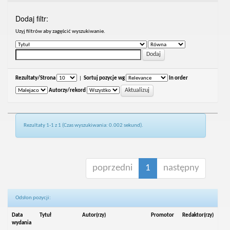
Dodaj filtr:
Uzyj filtrów aby zagęścić wyszukiwanie.
Rezultaty/Strona
|
Sortuj pozycje wg
In order
Autorzy/rekord
Rezultaty 1-1 z 1 (Czas wyszukiwania: 0.002 sekund).
poprzedni
1
następny
Odsłon pozycji:
Data
Tytuł
Autor(rzy)
Promotor
Redaktor(rzy)
wydania