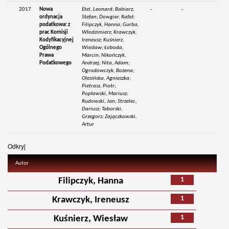
2017
Nowa
Etel, Leonard; Babiarz,
-
-
ordynacja
Stefan; Dowgier, Rafał;
podatkowa: z
Filipczyk, Hanna; Gurba,
prac Komisji
Włodzimierz; Krawczyk,
Kodyfikacyjnej
Ireneusz; Kuśnierz,
Ogólnego
Wiesław; Łoboda,
Prawa
Marcin; Nikończyk,
Podatkowego
Andrzej; Nita, Adam;
Ogrodowczyk, Bożena;
Olesińska, Agnieszka;
Pietrasz, Piotr;
Popławski, Mariusz;
Rudowski, Jan; Strzelec,
Dariusz; Taborski,
Grzegorz; Zajączkowski,
Artur
Odkryj
Autor
1
Filipczyk, Hanna
1
Krawczyk, Ireneusz
1
Kuśnierz, Wiesław