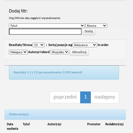
Dodaj filtr:
Uzyj filtrów aby zagęścić wyszukiwanie.
Rezultaty/Strona
|
Sortuj pozycje wg
In order
Autorzy/rekord
Rezultaty 1-1 z 1 (Czas wyszukiwania: 0.003 sekund).
poprzedni
1
następny
Odsłon pozycji:
Data
Tytuł
Autor(rzy)
Promotor
Redaktor(rzy)
wydania