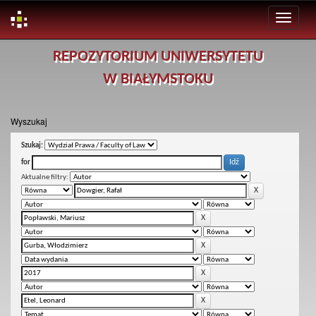
Skip
REPOZYTORIUM UNIWERSYTETU
navigation
W BIAŁYMSTOKU
Wyszukaj
Szukaj:
for
Aktualne filtry: