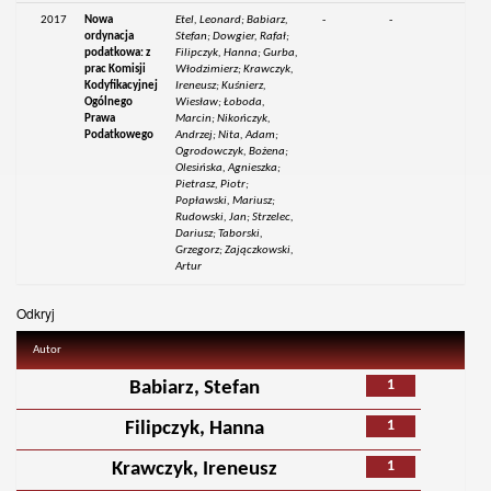
2017
Nowa
Etel, Leonard; Babiarz,
-
-
ordynacja
Stefan; Dowgier, Rafał;
podatkowa: z
Filipczyk, Hanna; Gurba,
prac Komisji
Włodzimierz; Krawczyk,
Kodyfikacyjnej
Ireneusz; Kuśnierz,
Ogólnego
Wiesław; Łoboda,
Prawa
Marcin; Nikończyk,
Podatkowego
Andrzej; Nita, Adam;
Ogrodowczyk, Bożena;
Olesińska, Agnieszka;
Pietrasz, Piotr;
Popławski, Mariusz;
Rudowski, Jan; Strzelec,
Dariusz; Taborski,
Grzegorz; Zajączkowski,
Artur
Odkryj
Autor
1
Babiarz, Stefan
1
Filipczyk, Hanna
1
Krawczyk, Ireneusz