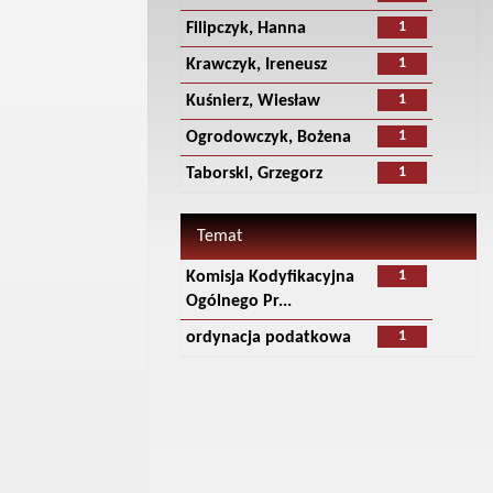
1
Filipczyk, Hanna
1
Krawczyk, Ireneusz
1
Kuśnierz, Wiesław
1
Ogrodowczyk, Bożena
1
Taborski, Grzegorz
Temat
1
Komisja Kodyfikacyjna
Ogólnego Pr...
1
ordynacja podatkowa