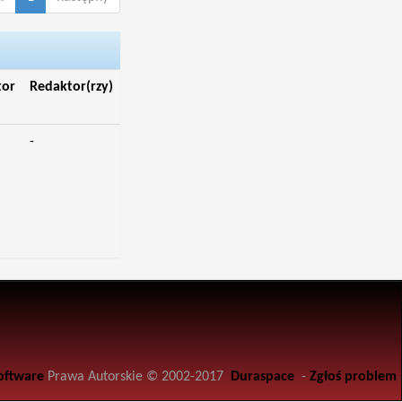
tor
Redaktor(rzy)
-
oftware
Prawa Autorskie © 2002-2017
Duraspace
-
Zgłoś problem