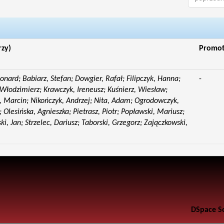
rzy)
Promo
eonard; Babiarz, Stefan; Dowgier, Rafał; Filipczyk, Hanna;
-
Włodzimierz; Krawczyk, Ireneusz; Kuśnierz, Wiesław;
 Marcin; Nikończyk, Andrzej; Nita, Adam; Ogrodowczyk,
 Olesińska, Agnieszka; Pietrasz, Piotr; Popławski, Mariusz;
i, Jan; Strzelec, Dariusz; Taborski, Grzegorz; Zajączkowski,
DSpace S