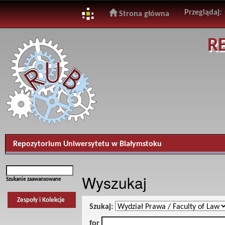
Przeglądaj:
Strona główna
Skip
R
navigation
Repozytorium Uniwersytetu w Białymstoku
Wyszukaj
Szukanie zaawansowane
Zespoły i Kolekcje
Szukaj:
for