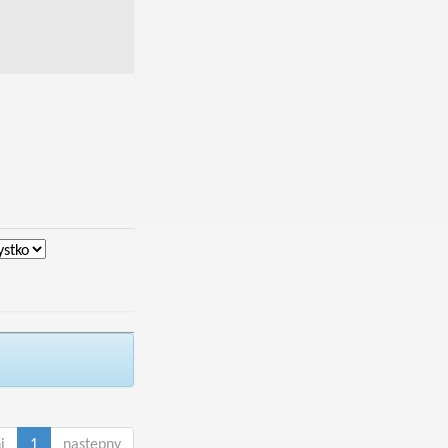
i
1
następny