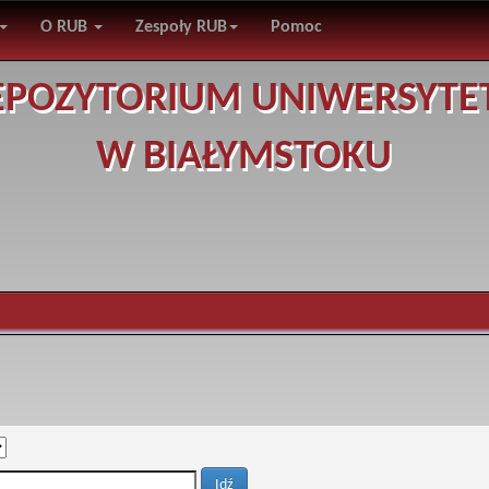
O RUB
Zespoły RUB
Pomoc
EPOZYTORIUM UNIWERSYTE
W BIAŁYMSTOKU