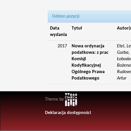
Odsłon pozycji:
Data
Tytuł
Autor(
wydania
2017
Nowa ordynacja
Etel, L
podatkowa: z prac
Gurba, 
Komisji
Łoboda,
Kodyfikacyjnej
Bożena;
Ogólnego Prawa
Rudowsk
Podatkowego
Artur
Theme by
Deklaracja dostępności