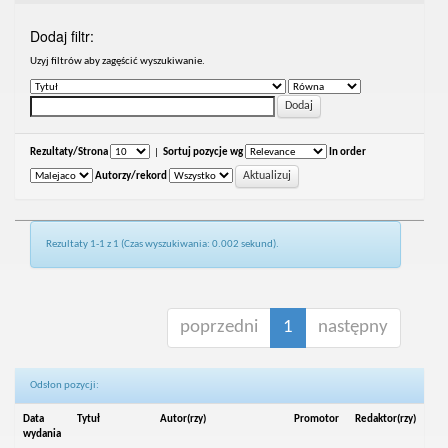
Dodaj filtr:
Uzyj filtrów aby zagęścić wyszukiwanie.
Rezultaty/Strona
|
Sortuj pozycje wg
In order
Autorzy/rekord
Rezultaty 1-1 z 1 (Czas wyszukiwania: 0.002 sekund).
poprzedni
1
następny
Odsłon pozycji:
Data
Tytuł
Autor(rzy)
Promotor
Redaktor(rzy)
wydania