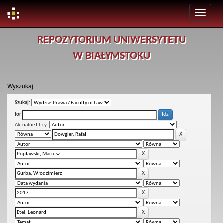
Skip
REPOZYTORIUM UNIWERSYTETU
navigation
W BIAŁYMSTOKU
Wyszukaj
Szukaj:
for
Aktualne filtry: