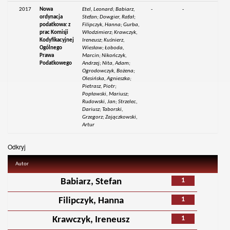
2017
Nowa
Etel, Leonard; Babiarz,
-
-
ordynacja
Stefan; Dowgier, Rafał;
podatkowa: z
Filipczyk, Hanna; Gurba,
prac Komisji
Włodzimierz; Krawczyk,
Kodyfikacyjnej
Ireneusz; Kuśnierz,
Ogólnego
Wiesław; Łoboda,
Prawa
Marcin; Nikończyk,
Podatkowego
Andrzej; Nita, Adam;
Ogrodowczyk, Bożena;
Olesińska, Agnieszka;
Pietrasz, Piotr;
Popławski, Mariusz;
Rudowski, Jan; Strzelec,
Dariusz; Taborski,
Grzegorz; Zajączkowski,
Artur
Odkryj
Autor
1
Babiarz, Stefan
1
Filipczyk, Hanna
1
Krawczyk, Ireneusz