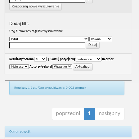
Rozpocznij nowe wyszukiwanie
Dodaj filtr:
Uzyj filtrów aby zagęścić wyszukiwanie.
Rezultaty/Strona
|
Sortuj pozycje wg
In order
Autorzy/rekord
Rezultaty 1-1 z 1 (Czas wyszukiwania: 0.002 sekund).
poprzedni
1
następny
Odsłon pozycji: