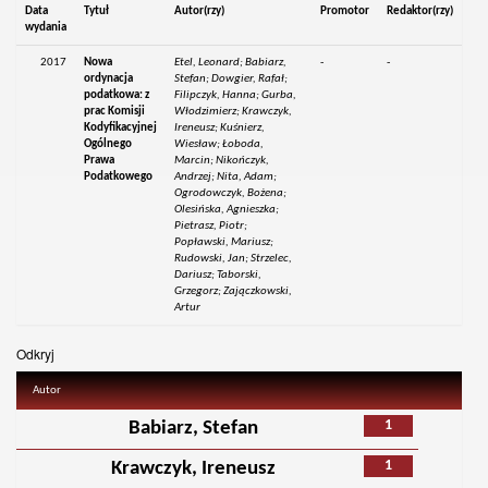
Data
Tytuł
Autor(rzy)
Promotor
Redaktor(rzy)
wydania
2017
Nowa
Etel, Leonard; Babiarz,
-
-
ordynacja
Stefan; Dowgier, Rafał;
podatkowa: z
Filipczyk, Hanna; Gurba,
prac Komisji
Włodzimierz; Krawczyk,
Kodyfikacyjnej
Ireneusz; Kuśnierz,
Ogólnego
Wiesław; Łoboda,
Prawa
Marcin; Nikończyk,
Podatkowego
Andrzej; Nita, Adam;
Ogrodowczyk, Bożena;
Olesińska, Agnieszka;
Pietrasz, Piotr;
Popławski, Mariusz;
Rudowski, Jan; Strzelec,
Dariusz; Taborski,
Grzegorz; Zajączkowski,
Artur
Odkryj
Autor
1
Babiarz, Stefan
1
Krawczyk, Ireneusz