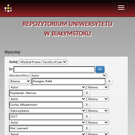
Skip
REPOZYTORIUM UNIWERSYTETU
navigation
W BIAŁYMSTOKU
Wyszukaj
Szukaj:
for
Aktualne filtry: