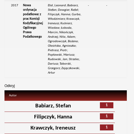
2017
Nowa
Etel, Leonard; Babiarz,
-
-
ordynacja
Stefan; Dowgier, Rafał;
podatkowa: z
Filipczyk, Hanna; Gurba,
prac Komisji
Włodzimierz; Krawczyk,
Kodyfikacyjnej
Ireneusz; Kuśnierz,
Ogólnego
Wiesław; Łoboda,
Prawa
Marcin; Nikończyk,
Podatkowego
Andrzej; Nita, Adam;
Ogrodowczyk, Bożena;
Olesińska, Agnieszka;
Pietrasz, Piotr;
Popławski, Mariusz;
Rudowski, Jan; Strzelec,
Dariusz; Taborski,
Grzegorz; Zajączkowski,
Artur
Odkryj
Autor
1
Babiarz, Stefan
1
Filipczyk, Hanna
1
Krawczyk, Ireneusz