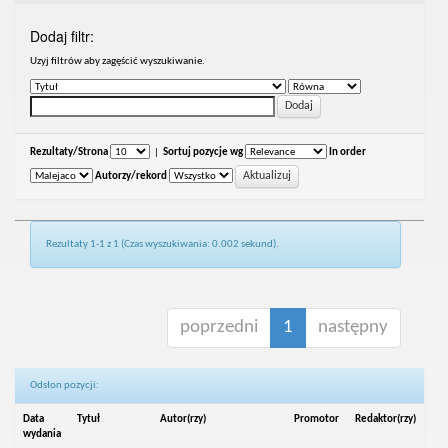
Dodaj filtr:
Uzyj filtrów aby zagęścić wyszukiwanie.
Rezultaty/Strona
|
Sortuj pozycje wg
In order
Autorzy/rekord
Rezultaty 1-1 z 1 (Czas wyszukiwania: 0.002 sekund).
poprzedni
1
następny
Odsłon pozycji:
Data
Tytuł
Autor(rzy)
Promotor
Redaktor(rzy)
wydania