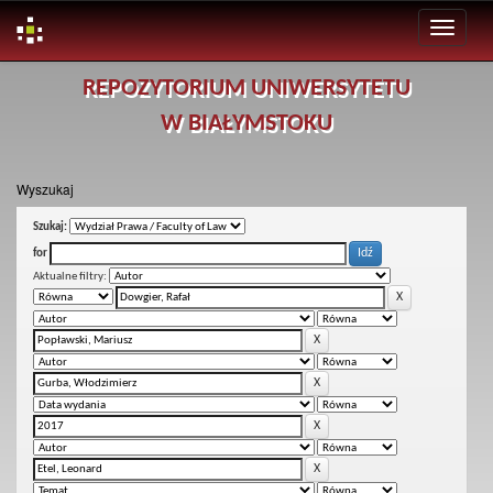
Skip
REPOZYTORIUM UNIWERSYTETU
navigation
W BIAŁYMSTOKU
Wyszukaj
Szukaj:
for
Aktualne filtry: