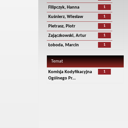
1
Filipczyk, Hanna
1
Kuśnierz, Wiesław
1
Pietrasz, Piotr
1
Zajączkowski, Artur
1
Łoboda, Marcin
Temat
1
Komisja Kodyfikacyjna
Ogólnego Pr...