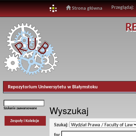
Przeglądaj:
Strona główna
Skip
R
navigation
Repozytorium Uniwersytetu w Białymstoku
Wyszukaj
Szukanie zaawansowane
Zespoły i Kolekcje
Szukaj:
for