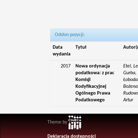
Odsłon pozycji:
Data
Tytuł
Autor(
wydania
2017
Nowa ordynacja
Etel, L
podatkowa: z prac
Gurba, 
Komisji
Łoboda,
Kodyfikacyjnej
Bożena;
Ogólnego Prawa
Rudowsk
Podatkowego
Artur
Theme by
Deklaracja dostępności