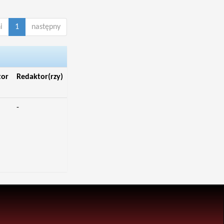
i
1
następny
tor
Redaktor(rzy)
-