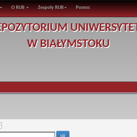
O RUB
Zespoły RUB
Pomoc
EPOZYTORIUM UNIWERSYTE
W BIAŁYMSTOKU