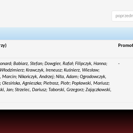
poprzedn
rzy)
Promo
eonard; Babiarz, Stefan; Dowgier, Rafał; Filipczyk, Hanna;
-
Włodzimierz; Krawczyk, Ireneusz; Kuśnierz, Wiesław;
 Marcin; Nikończyk, Andrzej; Nita, Adam; Ogrodowczyk,
 Olesińska, Agnieszka; Pietrasz, Piotr; Popławski, Mariusz;
i, Jan; Strzelec, Dariusz; Taborski, Grzegorz; Zajączkowski,