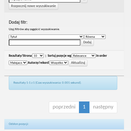
Rozpocznij nowe wyszukiwanie
Dodaj filtr:
Uzyj filtrów aby zagęścić wyszukiwanie.
Rezultaty/Strona
|
Sortuj pozycje wg
In order
Autorzy/rekord
Rezultaty 1-1 z 1 (Czas wyszukiwania: 0.001 sekund).
poprzedni
1
następny
Odsłon pozycji: