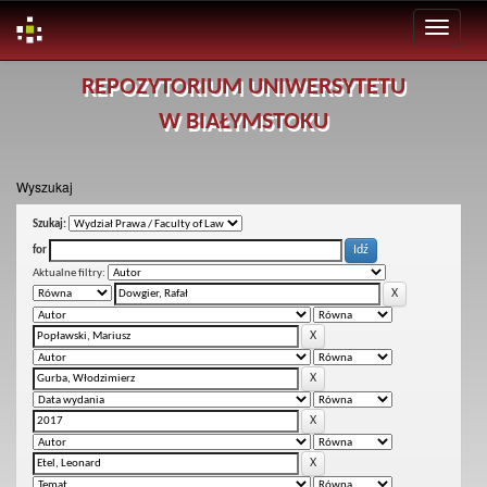
Skip
REPOZYTORIUM UNIWERSYTETU
navigation
W BIAŁYMSTOKU
Wyszukaj
Szukaj:
for
Aktualne filtry: