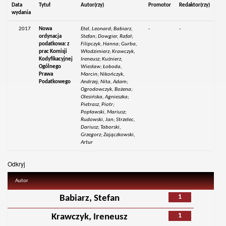
Data
Tytuł
Autor(rzy)
Promotor
Redaktor(rzy)
wydania
2017
Nowa
Etel, Leonard; Babiarz,
-
-
ordynacja
Stefan; Dowgier, Rafał;
podatkowa: z
Filipczyk, Hanna; Gurba,
prac Komisji
Włodzimierz; Krawczyk,
Kodyfikacyjnej
Ireneusz; Kuśnierz,
Ogólnego
Wiesław; Łoboda,
Prawa
Marcin; Nikończyk,
Podatkowego
Andrzej; Nita, Adam;
Ogrodowczyk, Bożena;
Olesińska, Agnieszka;
Pietrasz, Piotr;
Popławski, Mariusz;
Rudowski, Jan; Strzelec,
Dariusz; Taborski,
Grzegorz; Zajączkowski,
Artur
Odkryj
Autor
1
Babiarz, Stefan
1
Krawczyk, Ireneusz