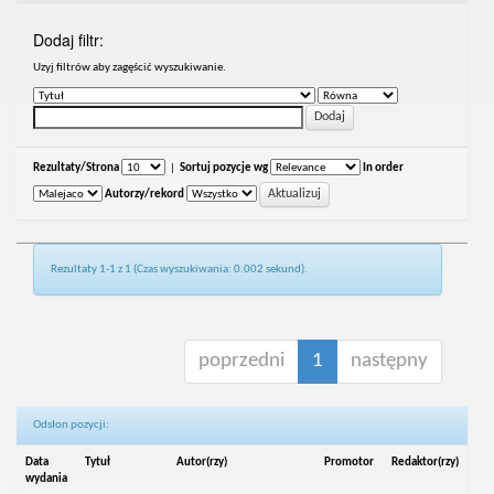
Dodaj filtr:
Uzyj filtrów aby zagęścić wyszukiwanie.
Rezultaty/Strona
|
Sortuj pozycje wg
In order
Autorzy/rekord
Rezultaty 1-1 z 1 (Czas wyszukiwania: 0.002 sekund).
poprzedni
1
następny
Odsłon pozycji:
Data
Tytuł
Autor(rzy)
Promotor
Redaktor(rzy)
wydania