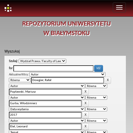
Skip
REPOZYTORIUM UNIWERSYTETU
navigation
W BIAŁYMSTOKU
Wyszukaj
Szukaj:
for
Aktualne filtry: