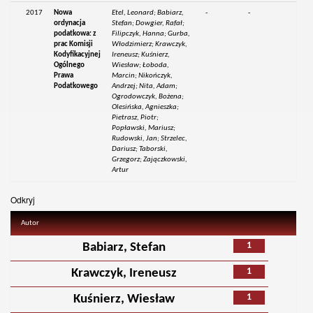
2017
Nowa
Etel, Leonard; Babiarz,
-
-
ordynacja
Stefan; Dowgier, Rafał;
podatkowa: z
Filipczyk, Hanna; Gurba,
prac Komisji
Włodzimierz; Krawczyk,
Kodyfikacyjnej
Ireneusz; Kuśnierz,
Ogólnego
Wiesław; Łoboda,
Prawa
Marcin; Nikończyk,
Podatkowego
Andrzej; Nita, Adam;
Ogrodowczyk, Bożena;
Olesińska, Agnieszka;
Pietrasz, Piotr;
Popławski, Mariusz;
Rudowski, Jan; Strzelec,
Dariusz; Taborski,
Grzegorz; Zajączkowski,
Artur
Odkryj
Autor
1
Babiarz, Stefan
1
Krawczyk, Ireneusz
1
Kuśnierz, Wiesław