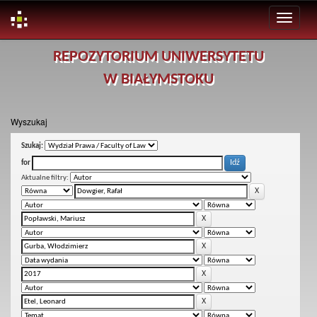
Skip
REPOZYTORIUM UNIWERSYTETU
navigation
W BIAŁYMSTOKU
Wyszukaj
Szukaj:
for
Aktualne filtry: