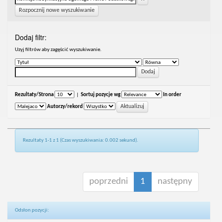
Rozpocznij nowe wyszukiwanie
Dodaj filtr:
Uzyj filtrów aby zagęścić wyszukiwanie.
Rezultaty/Strona
|
Sortuj pozycje wg
In order
Autorzy/rekord
Rezultaty 1-1 z 1 (Czas wyszukiwania: 0.002 sekund).
poprzedni
1
następny
Odsłon pozycji: