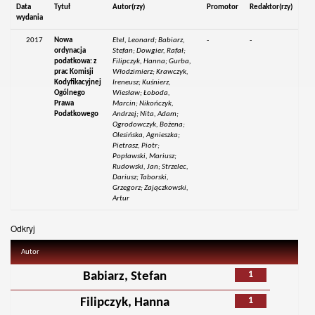
Data
Tytuł
Autor(rzy)
Promotor
Redaktor(rzy)
wydania
2017
Nowa
Etel, Leonard; Babiarz,
-
-
ordynacja
Stefan; Dowgier, Rafał;
podatkowa: z
Filipczyk, Hanna; Gurba,
prac Komisji
Włodzimierz; Krawczyk,
Kodyfikacyjnej
Ireneusz; Kuśnierz,
Ogólnego
Wiesław; Łoboda,
Prawa
Marcin; Nikończyk,
Podatkowego
Andrzej; Nita, Adam;
Ogrodowczyk, Bożena;
Olesińska, Agnieszka;
Pietrasz, Piotr;
Popławski, Mariusz;
Rudowski, Jan; Strzelec,
Dariusz; Taborski,
Grzegorz; Zajączkowski,
Artur
Odkryj
Autor
1
Babiarz, Stefan
1
Filipczyk, Hanna