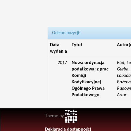
Odsłon pozycji:
Data
Tytuł
Autor(
wydania
2017
Nowa ordynacja
Etel, L
podatkowa: z prac
Gurba, 
Komisji
Łoboda,
Kodyfikacyjnej
Bożena;
Ogólnego Prawa
Rudowsk
Podatkowego
Artur
Theme by
Deklaracja dostępności