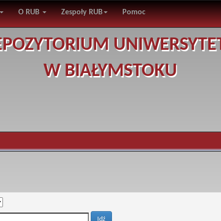
O RUB
Zespoły RUB
Pomoc
EPOZYTORIUM UNIWERSYTE
W BIAŁYMSTOKU