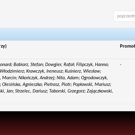
poprzedn
rzy)
Promo
eonard; Babiarz, Stefan; Dowgier, Rafał; Filipczyk, Hanna;
-
Włodzimierz; Krawczyk, Ireneusz; Kuśnierz, Wiesław;
 Marcin; Nikończyk, Andrzej; Nita, Adam; Ogrodowczyk,
 Olesińska, Agnieszka; Pietrasz, Piotr; Popławski, Mariusz;
i, Jan; Strzelec, Dariusz; Taborski, Grzegorz; Zajączkowski,