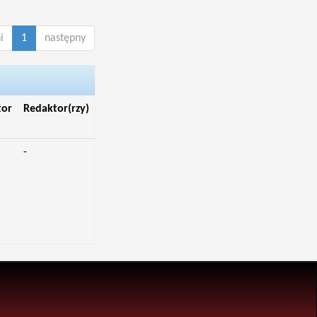
i
1
następny
tor
Redaktor(rzy)
-