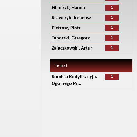
1
Filipczyk, Hanna
1
Krawczyk, Ireneusz
1
Pietrasz, Piotr
1
Taborski, Grzegorz
1
Zajączkowski, Artur
Temat
1
Komisja Kodyfikacyjna
Ogólnego Pr...