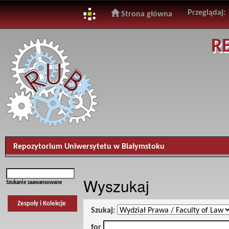
Przeglądaj:
Strona główna
Skip
R
navigation
Repozytorium Uniwersytetu w Białymstoku
Wyszukaj
Szukanie zaawansowane
Zespoły i Kolekcje
Szukaj:
for