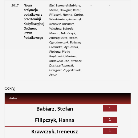
2017
Nowa
Etel, Leonard; Babiarz,
-
-
ordynacja
Stefan; Dowgier, Rafał;
podatkowa: z
Filipczyk, Hanna; Gurba,
prac Komisji
Włodzimierz; Krawczyk,
Kodyfikacyjnej
Ireneusz; Kuśnierz,
Ogólnego
Wiesław; Łoboda,
Prawa
Marcin; Nikończyk,
Podatkowego
Andrzej; Nita, Adam;
Ogrodowczyk, Bożena;
Olesińska, Agnieszka;
Pietrasz, Piotr;
Popławski, Mariusz;
Rudowski, Jan; Strzelec,
Dariusz; Taborski,
Grzegorz; Zajączkowski,
Artur
Odkryj
Autor
1
Babiarz, Stefan
1
Filipczyk, Hanna
1
Krawczyk, Ireneusz