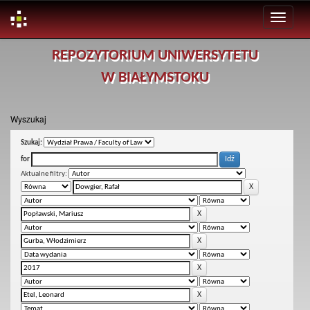
Skip
REPOZYTORIUM UNIWERSYTETU
navigation
W BIAŁYMSTOKU
Wyszukaj
Szukaj:
for
Aktualne filtry: