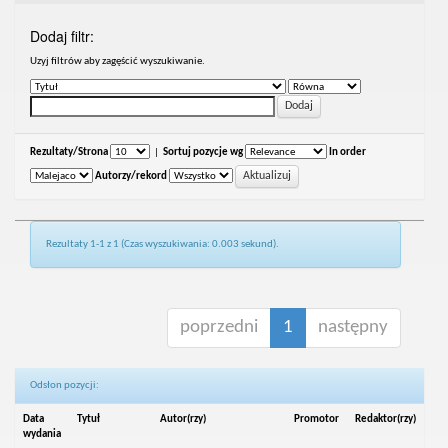
Dodaj filtr:
Uzyj filtrów aby zagęścić wyszukiwanie.
Rezultaty/Strona
|
Sortuj pozycje wg
In order
Autorzy/rekord
Rezultaty 1-1 z 1 (Czas wyszukiwania: 0.003 sekund).
poprzedni
1
następny
Odsłon pozycji:
Data
Tytuł
Autor(rzy)
Promotor
Redaktor(rzy)
wydania