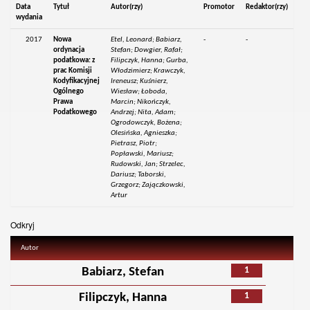
Data
Tytuł
Autor(rzy)
Promotor
Redaktor(rzy)
wydania
2017
Nowa
Etel, Leonard; Babiarz,
-
-
ordynacja
Stefan; Dowgier, Rafał;
podatkowa: z
Filipczyk, Hanna; Gurba,
prac Komisji
Włodzimierz; Krawczyk,
Kodyfikacyjnej
Ireneusz; Kuśnierz,
Ogólnego
Wiesław; Łoboda,
Prawa
Marcin; Nikończyk,
Podatkowego
Andrzej; Nita, Adam;
Ogrodowczyk, Bożena;
Olesińska, Agnieszka;
Pietrasz, Piotr;
Popławski, Mariusz;
Rudowski, Jan; Strzelec,
Dariusz; Taborski,
Grzegorz; Zajączkowski,
Artur
Odkryj
Autor
1
Babiarz, Stefan
1
Filipczyk, Hanna