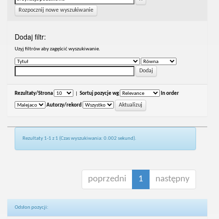
Rozpocznij nowe wyszukiwanie
Dodaj filtr:
Uzyj filtrów aby zagęścić wyszukiwanie.
Rezultaty/Strona
|
Sortuj pozycje wg
In order
Autorzy/rekord
Rezultaty 1-1 z 1 (Czas wyszukiwania: 0.002 sekund).
poprzedni
1
następny
Odsłon pozycji: