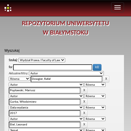
Skip
REPOZYTORIUM UNIWERSYTETU
navigation
W BIAŁYMSTOKU
Wyszukaj
Szukaj:
for
Aktualne filtry: