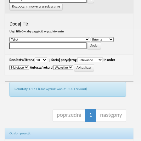
Rozpocznij nowe wyszukiwanie
Dodaj filtr:
Uzyj filtrów aby zagęścić wyszukiwanie.
Rezultaty/Strona
|
Sortuj pozycje wg
In order
Autorzy/rekord
Rezultaty 1-1 z 1 (Czas wyszukiwania: 0.001 sekund).
poprzedni
1
następny
Odsłon pozycji: