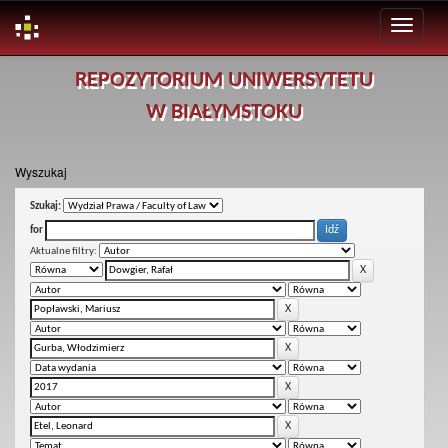
Skip
REPOZYTORIUM UNIWERSYTETU
navigation
W BIAŁYMSTOKU
Wyszukaj
Szukaj:
for
Aktualne filtry: