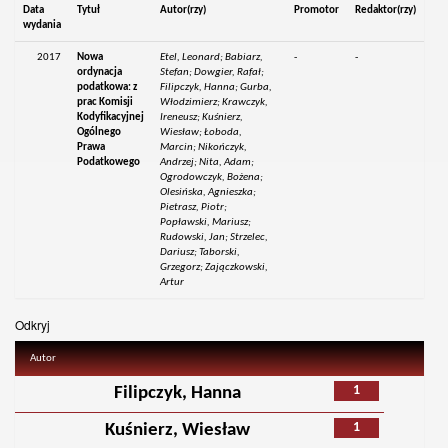
Data
Tytuł
Autor(rzy)
Promotor
Redaktor(rzy)
wydania
2017
Nowa
Etel, Leonard; Babiarz,
-
-
ordynacja
Stefan; Dowgier, Rafał;
podatkowa: z
Filipczyk, Hanna; Gurba,
prac Komisji
Włodzimierz; Krawczyk,
Kodyfikacyjnej
Ireneusz; Kuśnierz,
Ogólnego
Wiesław; Łoboda,
Prawa
Marcin; Nikończyk,
Podatkowego
Andrzej; Nita, Adam;
Ogrodowczyk, Bożena;
Olesińska, Agnieszka;
Pietrasz, Piotr;
Popławski, Mariusz;
Rudowski, Jan; Strzelec,
Dariusz; Taborski,
Grzegorz; Zajączkowski,
Artur
Odkryj
Autor
1
Filipczyk, Hanna
1
Kuśnierz, Wiesław