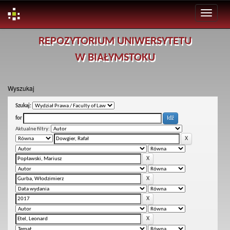
Skip
REPOZYTORIUM UNIWERSYTETU
navigation
W BIAŁYMSTOKU
Wyszukaj
Szukaj:
for
Aktualne filtry: