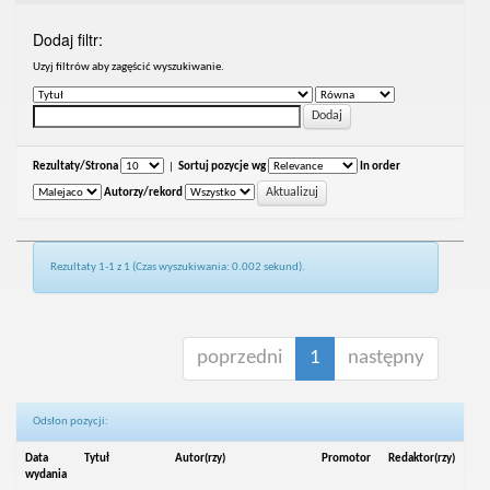
Dodaj filtr:
Uzyj filtrów aby zagęścić wyszukiwanie.
Rezultaty/Strona
|
Sortuj pozycje wg
In order
Autorzy/rekord
Rezultaty 1-1 z 1 (Czas wyszukiwania: 0.002 sekund).
poprzedni
1
następny
Odsłon pozycji:
Data
Tytuł
Autor(rzy)
Promotor
Redaktor(rzy)
wydania