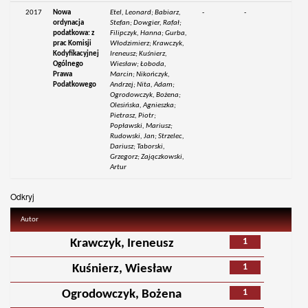
2017
Nowa
Etel, Leonard; Babiarz,
-
-
ordynacja
Stefan; Dowgier, Rafał;
podatkowa: z
Filipczyk, Hanna; Gurba,
prac Komisji
Włodzimierz; Krawczyk,
Kodyfikacyjnej
Ireneusz; Kuśnierz,
Ogólnego
Wiesław; Łoboda,
Prawa
Marcin; Nikończyk,
Podatkowego
Andrzej; Nita, Adam;
Ogrodowczyk, Bożena;
Olesińska, Agnieszka;
Pietrasz, Piotr;
Popławski, Mariusz;
Rudowski, Jan; Strzelec,
Dariusz; Taborski,
Grzegorz; Zajączkowski,
Artur
Odkryj
Autor
1
Krawczyk, Ireneusz
1
Kuśnierz, Wiesław
1
Ogrodowczyk, Bożena