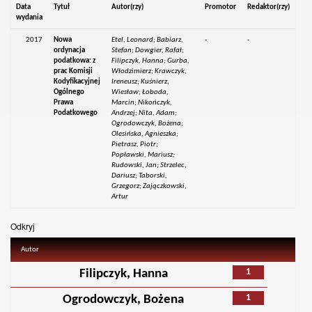
Data
Tytuł
Autor(rzy)
Promotor
Redaktor(rzy)
wydania
2017
Nowa
Etel, Leonard; Babiarz,
-
-
ordynacja
Stefan; Dowgier, Rafał;
podatkowa: z
Filipczyk, Hanna; Gurba,
prac Komisji
Włodzimierz; Krawczyk,
Kodyfikacyjnej
Ireneusz; Kuśnierz,
Ogólnego
Wiesław; Łoboda,
Prawa
Marcin; Nikończyk,
Podatkowego
Andrzej; Nita, Adam;
Ogrodowczyk, Bożena;
Olesińska, Agnieszka;
Pietrasz, Piotr;
Popławski, Mariusz;
Rudowski, Jan; Strzelec,
Dariusz; Taborski,
Grzegorz; Zajączkowski,
Artur
Odkryj
Autor
1
Filipczyk, Hanna
1
Ogrodowczyk, Bożena