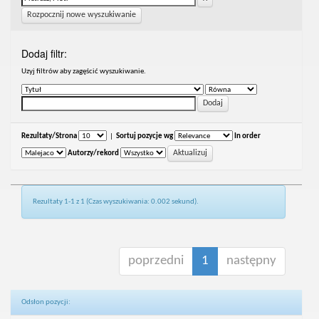
Rozpocznij nowe wyszukiwanie
Dodaj filtr:
Uzyj filtrów aby zagęścić wyszukiwanie.
Rezultaty/Strona
|
Sortuj pozycje wg
In order
Autorzy/rekord
Rezultaty 1-1 z 1 (Czas wyszukiwania: 0.002 sekund).
poprzedni
1
następny
Odsłon pozycji: