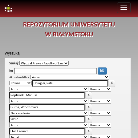
Skip
REPOZYTORIUM UNIWERSYTETU
navigation
W BIAŁYMSTOKU
Wyszukaj
Szukaj:
for
Aktualne filtry: