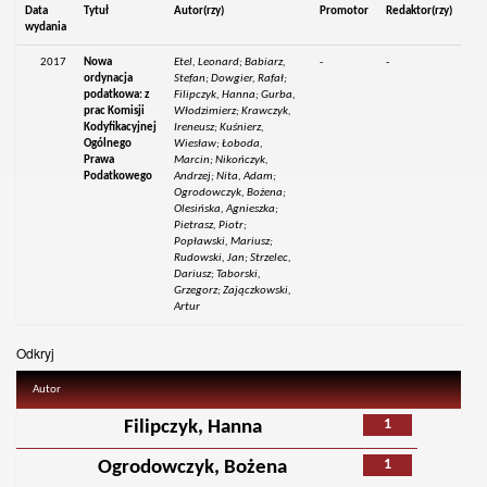
Data
Tytuł
Autor(rzy)
Promotor
Redaktor(rzy)
wydania
2017
Nowa
Etel, Leonard; Babiarz,
-
-
ordynacja
Stefan; Dowgier, Rafał;
podatkowa: z
Filipczyk, Hanna; Gurba,
prac Komisji
Włodzimierz; Krawczyk,
Kodyfikacyjnej
Ireneusz; Kuśnierz,
Ogólnego
Wiesław; Łoboda,
Prawa
Marcin; Nikończyk,
Podatkowego
Andrzej; Nita, Adam;
Ogrodowczyk, Bożena;
Olesińska, Agnieszka;
Pietrasz, Piotr;
Popławski, Mariusz;
Rudowski, Jan; Strzelec,
Dariusz; Taborski,
Grzegorz; Zajączkowski,
Artur
Odkryj
Autor
1
Filipczyk, Hanna
1
Ogrodowczyk, Bożena