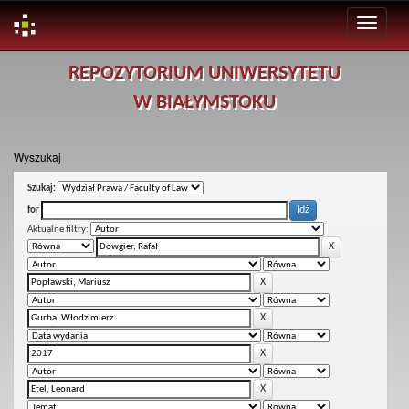
Skip
REPOZYTORIUM UNIWERSYTETU
navigation
W BIAŁYMSTOKU
Wyszukaj
Szukaj:
for
Aktualne filtry: