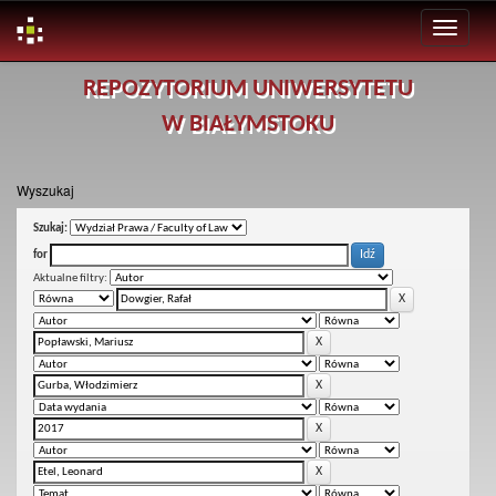
Skip
REPOZYTORIUM UNIWERSYTETU
navigation
W BIAŁYMSTOKU
Wyszukaj
Szukaj:
for
Aktualne filtry: