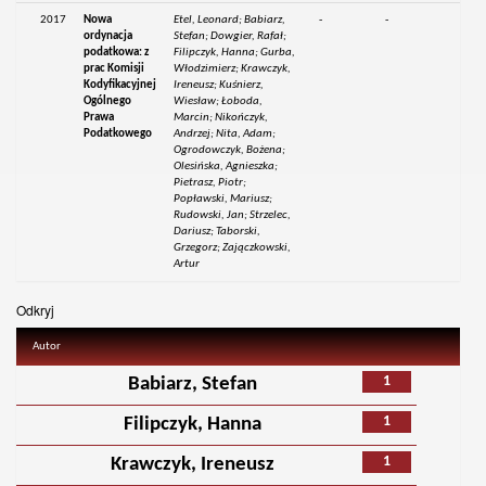
2017
Nowa
Etel, Leonard; Babiarz,
-
-
ordynacja
Stefan; Dowgier, Rafał;
podatkowa: z
Filipczyk, Hanna; Gurba,
prac Komisji
Włodzimierz; Krawczyk,
Kodyfikacyjnej
Ireneusz; Kuśnierz,
Ogólnego
Wiesław; Łoboda,
Prawa
Marcin; Nikończyk,
Podatkowego
Andrzej; Nita, Adam;
Ogrodowczyk, Bożena;
Olesińska, Agnieszka;
Pietrasz, Piotr;
Popławski, Mariusz;
Rudowski, Jan; Strzelec,
Dariusz; Taborski,
Grzegorz; Zajączkowski,
Artur
Odkryj
Autor
1
Babiarz, Stefan
1
Filipczyk, Hanna
1
Krawczyk, Ireneusz