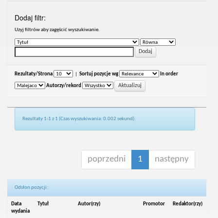
Dodaj filtr:
Uzyj filtrów aby zagęścić wyszukiwanie.
Rezultaty/Strona
|
Sortuj pozycje wg
In order
Autorzy/rekord
Rezultaty 1-1 z 1 (Czas wyszukiwania: 0.002 sekund).
poprzedni
1
następny
Odsłon pozycji:
Data
Tytuł
Autor(rzy)
Promotor
Redaktor(rzy)
wydania