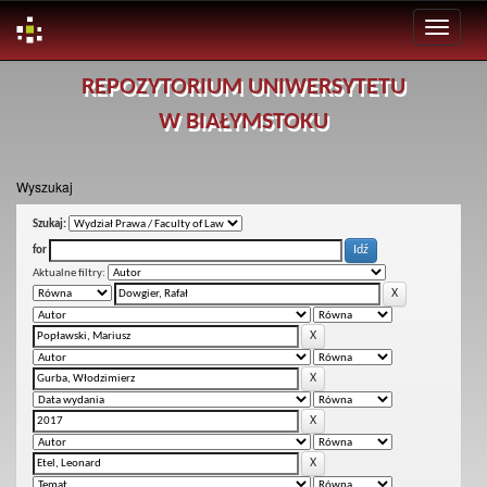
Skip
REPOZYTORIUM UNIWERSYTETU
navigation
W BIAŁYMSTOKU
Wyszukaj
Szukaj:
for
Aktualne filtry: