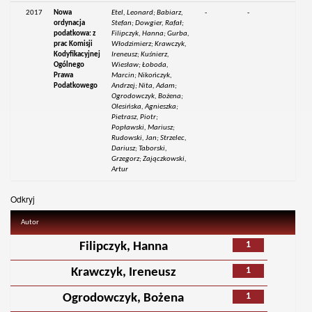
2017
Nowa
Etel, Leonard; Babiarz,
-
-
ordynacja
Stefan; Dowgier, Rafał;
podatkowa: z
Filipczyk, Hanna; Gurba,
prac Komisji
Włodzimierz; Krawczyk,
Kodyfikacyjnej
Ireneusz; Kuśnierz,
Ogólnego
Wiesław; Łoboda,
Prawa
Marcin; Nikończyk,
Podatkowego
Andrzej; Nita, Adam;
Ogrodowczyk, Bożena;
Olesińska, Agnieszka;
Pietrasz, Piotr;
Popławski, Mariusz;
Rudowski, Jan; Strzelec,
Dariusz; Taborski,
Grzegorz; Zajączkowski,
Artur
Odkryj
Autor
1
Filipczyk, Hanna
1
Krawczyk, Ireneusz
1
Ogrodowczyk, Bożena