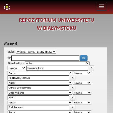
Skip
REPOZYTORIUM UNIWERSYTETU
navigation
W BIAŁYMSTOKU
Wyszukaj
Szukaj:
for
Aktualne filtry: