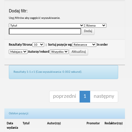
Dodaj filtr:
Uzyj filtrów aby zagęścić wyszukiwanie.
Rezultaty/Strona
|
Sortuj pozycje wg
In order
Autorzy/rekord
Rezultaty 1-1 z 1 (Czas wyszukiwania: 0.002 sekund).
poprzedni
1
następny
Odsłon pozycji:
Data
Tytuł
Autor(rzy)
Promotor
Redaktor(rzy)
wydania