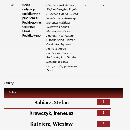
2017
Nowa
Etel, Leonard; Babiarz,
-
-
ordynacja
Stefan; Dowgier, Rafał;
podatkowa: z
Filipczyk, Hanna; Gurba,
prac Komisji
Włodzimierz; Krawczyk,
Kodyfikacyjnej
Ireneusz; Kuśnierz,
Ogólnego
Wiesław; Łoboda,
Prawa
Marcin; Nikończyk,
Podatkowego
Andrzej; Nita, Adam;
Ogrodowczyk, Bożena;
Olesińska, Agnieszka;
Pietrasz, Piotr;
Popławski, Mariusz;
Rudowski, Jan; Strzelec,
Dariusz; Taborski,
Grzegorz; Zajączkowski,
Artur
Odkryj
Autor
1
Babiarz, Stefan
1
Krawczyk, Ireneusz
1
Kuśnierz, Wiesław