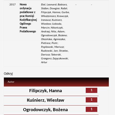
2017
Nowa
Etel, Leonard; Babiarz,
-
-
ordynacja
Stefan; Dowgier, Rafał;
podatkowa: z
Filipczyk, Hanna; Gurba,
prac Komisji
Włodzimierz; Krawczyk,
Kodyfikacyjnej
Ireneusz; Kuśnierz,
Ogólnego
Wiesław; Łoboda,
Prawa
Marcin; Nikończyk,
Podatkowego
Andrzej; Nita, Adam;
Ogrodowczyk, Bożena;
Olesińska, Agnieszka;
Pietrasz, Piotr;
Popławski, Mariusz;
Rudowski, Jan; Strzelec,
Dariusz; Taborski,
Grzegorz; Zajączkowski,
Artur
Odkryj
Autor
1
Filipczyk, Hanna
1
Kuśnierz, Wiesław
1
Ogrodowczyk, Bożena