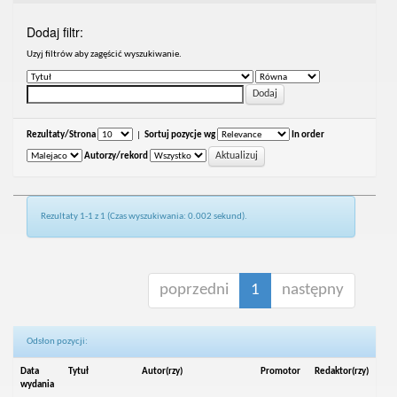
Dodaj filtr:
Uzyj filtrów aby zagęścić wyszukiwanie.
Rezultaty/Strona
|
Sortuj pozycje wg
In order
Autorzy/rekord
Rezultaty 1-1 z 1 (Czas wyszukiwania: 0.002 sekund).
poprzedni
1
następny
Odsłon pozycji:
Data
Tytuł
Autor(rzy)
Promotor
Redaktor(rzy)
wydania