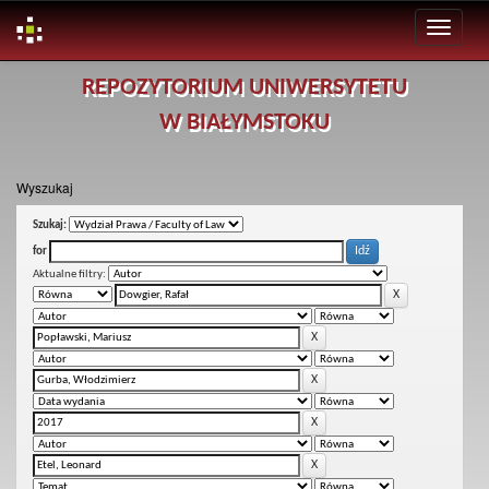
Skip
REPOZYTORIUM UNIWERSYTETU
navigation
W BIAŁYMSTOKU
Wyszukaj
Szukaj:
for
Aktualne filtry: