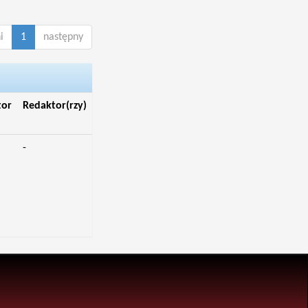
i
1
następny
tor
Redaktor(rzy)
-