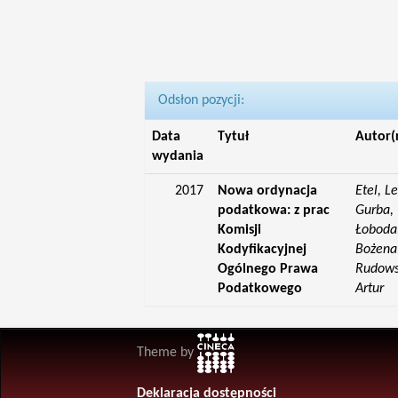
Odsłon pozycji:
Data
Tytuł
Autor(
wydania
2017
Nowa ordynacja
Etel, L
podatkowa: z prac
Gurba, 
Komisji
Łoboda,
Kodyfikacyjnej
Bożena;
Ogólnego Prawa
Rudowsk
Podatkowego
Artur
Theme by
Deklaracja dostępności