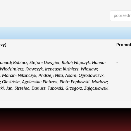
poprzedn
rzy)
Promo
eonard; Babiarz, Stefan; Dowgier, Rafał; Filipczyk, Hanna;
-
Włodzimierz; Krawczyk, Ireneusz; Kuśnierz, Wiesław;
 Marcin; Nikończyk, Andrzej; Nita, Adam; Ogrodowczyk,
 Olesińska, Agnieszka; Pietrasz, Piotr; Popławski, Mariusz;
i, Jan; Strzelec, Dariusz; Taborski, Grzegorz; Zajączkowski,