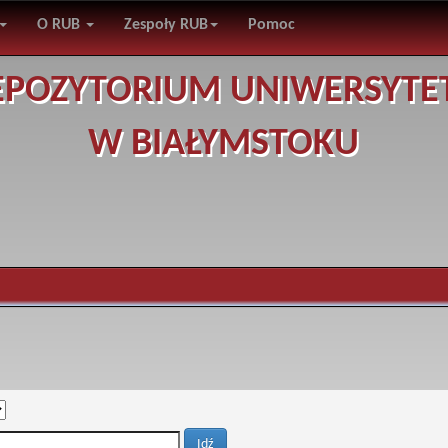
O RUB
Zespoły RUB
Pomoc
EPOZYTORIUM UNIWERSYTE
W BIAŁYMSTOKU