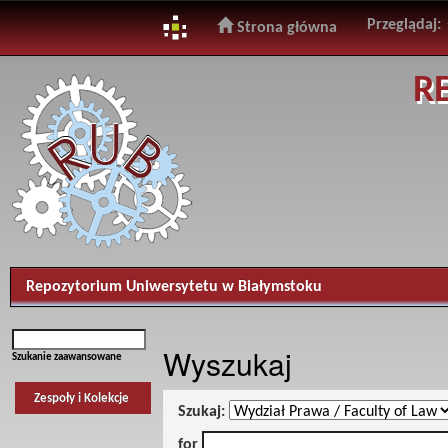
Przeglądaj:
Strona główna
Skip
R
navigation
Repozytorium Uniwersytetu w Białymstoku
Wyszukaj
Szukanie zaawansowane
Zespoły i Kolekcje
Szukaj:
for