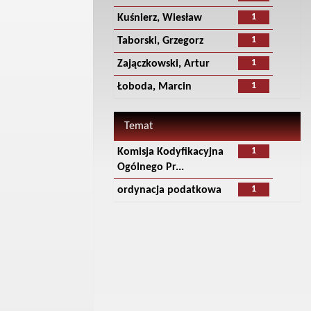
1
Kuśnierz, Wiesław
1
Taborski, Grzegorz
1
Zajączkowski, Artur
1
Łoboda, Marcin
Temat
1
Komisja Kodyfikacyjna
Ogólnego Pr...
1
ordynacja podatkowa