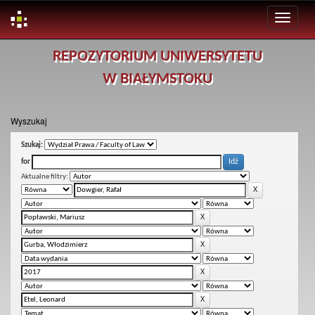
Skip
REPOZYTORIUM UNIWERSYTETU
navigation
W BIAŁYMSTOKU
Wyszukaj
Szukaj:
for
Aktualne filtry: