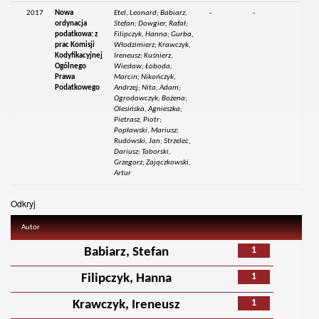
2017
Nowa
Etel, Leonard; Babiarz,
-
-
ordynacja
Stefan; Dowgier, Rafał;
podatkowa: z
Filipczyk, Hanna; Gurba,
prac Komisji
Włodzimierz; Krawczyk,
Kodyfikacyjnej
Ireneusz; Kuśnierz,
Ogólnego
Wiesław; Łoboda,
Prawa
Marcin; Nikończyk,
Podatkowego
Andrzej; Nita, Adam;
Ogrodowczyk, Bożena;
Olesińska, Agnieszka;
Pietrasz, Piotr;
Popławski, Mariusz;
Rudowski, Jan; Strzelec,
Dariusz; Taborski,
Grzegorz; Zajączkowski,
Artur
Odkryj
Autor
1
Babiarz, Stefan
1
Filipczyk, Hanna
1
Krawczyk, Ireneusz