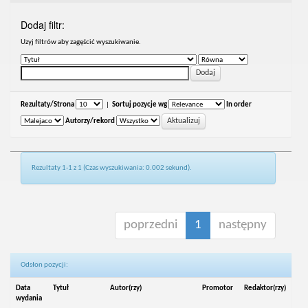
Dodaj filtr:
Uzyj filtrów aby zagęścić wyszukiwanie.
Rezultaty/Strona
|
Sortuj pozycje wg
In order
Autorzy/rekord
Rezultaty 1-1 z 1 (Czas wyszukiwania: 0.002 sekund).
poprzedni
1
następny
Odsłon pozycji:
Data
Tytuł
Autor(rzy)
Promotor
Redaktor(rzy)
wydania