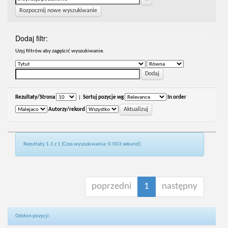
Rozpocznij nowe wyszukiwanie
Dodaj filtr:
Uzyj filtrów aby zagęścić wyszukiwanie.
Rezultaty/Strona
|
Sortuj pozycje wg
In order
Autorzy/rekord
Rezultaty 1-1 z 1 (Czas wyszukiwania: 0.003 sekund).
poprzedni
1
następny
Odsłon pozycji: