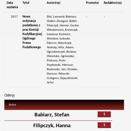
Data
Tytuł
Autor(rzy)
Promotor
Redaktor(rzy)
wydania
2017
Nowa
Etel, Leonard; Babiarz,
-
-
ordynacja
Stefan; Dowgier, Rafał;
podatkowa: z
Filipczyk, Hanna; Gurba,
prac Komisji
Włodzimierz; Krawczyk,
Kodyfikacyjnej
Ireneusz; Kuśnierz,
Ogólnego
Wiesław; Łoboda,
Prawa
Marcin; Nikończyk,
Podatkowego
Andrzej; Nita, Adam;
Ogrodowczyk, Bożena;
Olesińska, Agnieszka;
Pietrasz, Piotr;
Popławski, Mariusz;
Rudowski, Jan; Strzelec,
Dariusz; Taborski,
Grzegorz; Zajączkowski,
Artur
Odkryj
Autor
1
Babiarz, Stefan
1
Filipczyk, Hanna