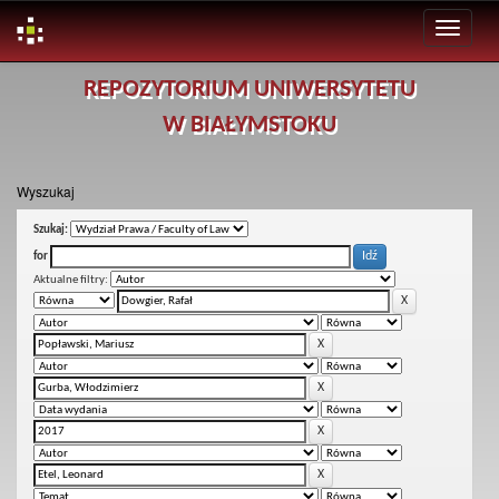
Skip
REPOZYTORIUM UNIWERSYTETU
navigation
W BIAŁYMSTOKU
Wyszukaj
Szukaj:
for
Aktualne filtry: