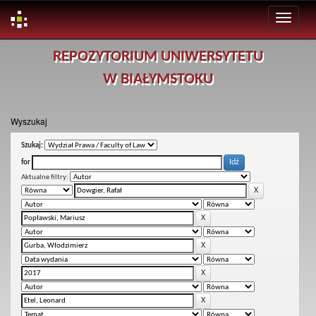
Skip
REPOZYTORIUM UNIWERSYTETU
navigation
W BIAŁYMSTOKU
Wyszukaj
Szukaj:
for
Aktualne filtry: