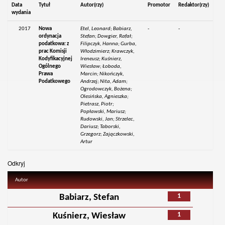
Data
Tytuł
Autor(rzy)
Promotor
Redaktor(rzy)
wydania
2017
Nowa
Etel, Leonard; Babiarz,
-
-
ordynacja
Stefan; Dowgier, Rafał;
podatkowa: z
Filipczyk, Hanna; Gurba,
prac Komisji
Włodzimierz; Krawczyk,
Kodyfikacyjnej
Ireneusz; Kuśnierz,
Ogólnego
Wiesław; Łoboda,
Prawa
Marcin; Nikończyk,
Podatkowego
Andrzej; Nita, Adam;
Ogrodowczyk, Bożena;
Olesińska, Agnieszka;
Pietrasz, Piotr;
Popławski, Mariusz;
Rudowski, Jan; Strzelec,
Dariusz; Taborski,
Grzegorz; Zajączkowski,
Artur
Odkryj
Autor
1
Babiarz, Stefan
1
Kuśnierz, Wiesław