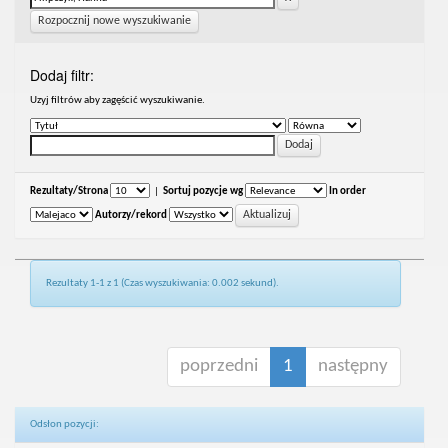
Rozpocznij nowe wyszukiwanie
Dodaj filtr:
Uzyj filtrów aby zagęścić wyszukiwanie.
Rezultaty/Strona
|
Sortuj pozycje wg
In order
Autorzy/rekord
Rezultaty 1-1 z 1 (Czas wyszukiwania: 0.002 sekund).
poprzedni
1
następny
Odsłon pozycji: