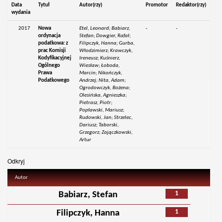
Data
Tytuł
Autor(rzy)
Promotor
Redaktor(rzy)
wydania
2017
Nowa
Etel, Leonard; Babiarz,
-
-
ordynacja
Stefan; Dowgier, Rafał;
podatkowa: z
Filipczyk, Hanna; Gurba,
prac Komisji
Włodzimierz; Krawczyk,
Kodyfikacyjnej
Ireneusz; Kuśnierz,
Ogólnego
Wiesław; Łoboda,
Prawa
Marcin; Nikończyk,
Podatkowego
Andrzej; Nita, Adam;
Ogrodowczyk, Bożena;
Olesińska, Agnieszka;
Pietrasz, Piotr;
Popławski, Mariusz;
Rudowski, Jan; Strzelec,
Dariusz; Taborski,
Grzegorz; Zajączkowski,
Artur
Odkryj
Autor
1
Babiarz, Stefan
1
Filipczyk, Hanna