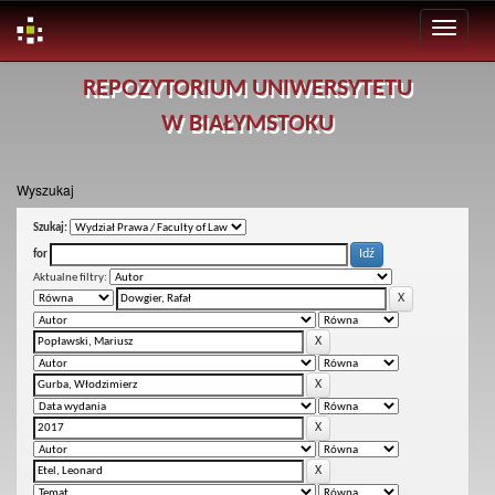
Skip
REPOZYTORIUM UNIWERSYTETU
navigation
W BIAŁYMSTOKU
Wyszukaj
Szukaj:
for
Aktualne filtry: