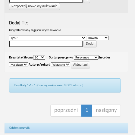
Rozpocznij nowe wyszukiwanie
Dodaj filtr:
Uzyj filtrów aby zagęścić wyszukiwanie.
Rezultaty/Strona
|
Sortuj pozycje wg
In order
Autorzy/rekord
Rezultaty 1-1 z 1 (Czas wyszukiwania: 0.001 sekund).
poprzedni
1
następny
Odsłon pozycji: