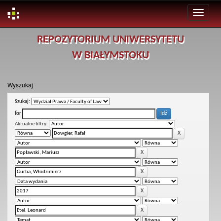
Skip
REPOZYTORIUM UNIWERSYTETU
navigation
W BIAŁYMSTOKU
Wyszukaj
Szukaj:
for
Aktualne filtry: