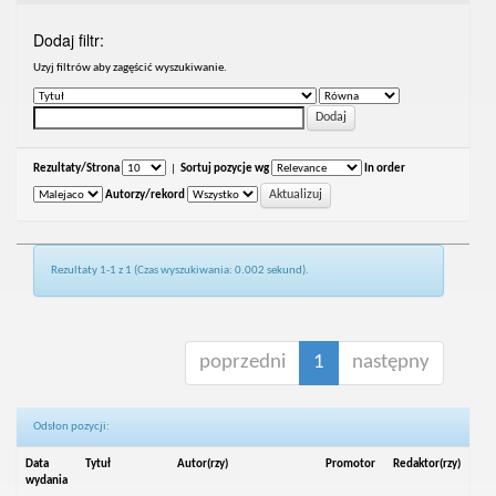
Dodaj filtr:
Uzyj filtrów aby zagęścić wyszukiwanie.
Rezultaty/Strona
|
Sortuj pozycje wg
In order
Autorzy/rekord
Rezultaty 1-1 z 1 (Czas wyszukiwania: 0.002 sekund).
poprzedni
1
następny
Odsłon pozycji:
Data
Tytuł
Autor(rzy)
Promotor
Redaktor(rzy)
wydania