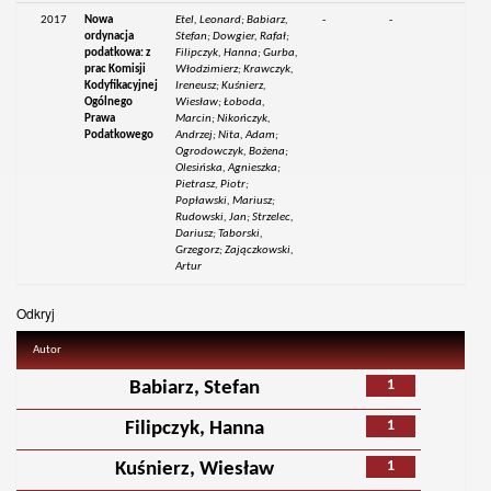
2017
Nowa
Etel, Leonard; Babiarz,
-
-
ordynacja
Stefan; Dowgier, Rafał;
podatkowa: z
Filipczyk, Hanna; Gurba,
prac Komisji
Włodzimierz; Krawczyk,
Kodyfikacyjnej
Ireneusz; Kuśnierz,
Ogólnego
Wiesław; Łoboda,
Prawa
Marcin; Nikończyk,
Podatkowego
Andrzej; Nita, Adam;
Ogrodowczyk, Bożena;
Olesińska, Agnieszka;
Pietrasz, Piotr;
Popławski, Mariusz;
Rudowski, Jan; Strzelec,
Dariusz; Taborski,
Grzegorz; Zajączkowski,
Artur
Odkryj
Autor
1
Babiarz, Stefan
1
Filipczyk, Hanna
1
Kuśnierz, Wiesław