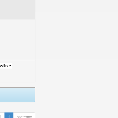
i
1
następny