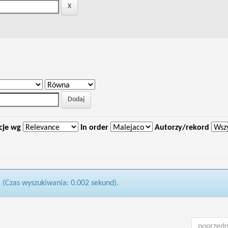
cje wg
In order
Autorzy/rekord
1 (Czas wyszukiwania: 0.002 sekund).
poprzedn