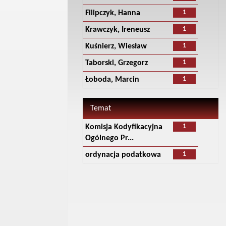
1
Filipczyk, Hanna
1
Krawczyk, Ireneusz
1
Kuśnierz, Wiesław
1
Taborski, Grzegorz
1
Łoboda, Marcin
Temat
1
Komisja Kodyfikacyjna
Ogólnego Pr...
1
ordynacja podatkowa