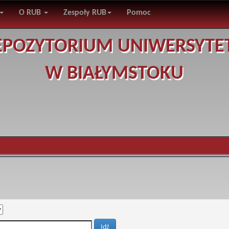
O RUB
Zespoły RUB
Pomoc
EPOZYTORIUM UNIWERSYTE
W BIAŁYMSTOKU