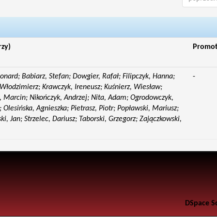
rzy)
Promo
eonard; Babiarz, Stefan; Dowgier, Rafał; Filipczyk, Hanna;
-
Włodzimierz; Krawczyk, Ireneusz; Kuśnierz, Wiesław;
 Marcin; Nikończyk, Andrzej; Nita, Adam; Ogrodowczyk,
 Olesińska, Agnieszka; Pietrasz, Piotr; Popławski, Mariusz;
i, Jan; Strzelec, Dariusz; Taborski, Grzegorz; Zajączkowski,
DSpace S