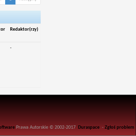
tor
Redaktor(rzy)
-
oftware
Prawa Autorskie © 2002-2017
Duraspace
-
Zgłoś problem