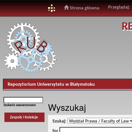
Przeglądaj:
Strona główna
Skip
R
navigation
Repozytorium Uniwersytetu w Białymstoku
Wyszukaj
Szukanie zaawansowane
Zespoły i Kolekcje
Szukaj:
for