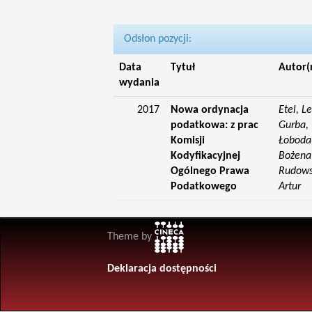
Odsłon pozycji:
Data
Tytuł
Autor(
wydania
2017
Nowa ordynacja
Etel, L
podatkowa: z prac
Gurba, 
Komisji
Łoboda,
Kodyfikacyjnej
Bożena;
Ogólnego Prawa
Rudowsk
Podatkowego
Artur
Theme by
Deklaracja dostępności