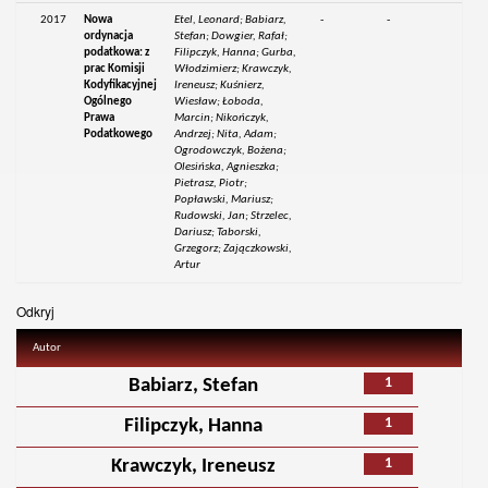
2017
Nowa
Etel, Leonard; Babiarz,
-
-
ordynacja
Stefan; Dowgier, Rafał;
podatkowa: z
Filipczyk, Hanna; Gurba,
prac Komisji
Włodzimierz; Krawczyk,
Kodyfikacyjnej
Ireneusz; Kuśnierz,
Ogólnego
Wiesław; Łoboda,
Prawa
Marcin; Nikończyk,
Podatkowego
Andrzej; Nita, Adam;
Ogrodowczyk, Bożena;
Olesińska, Agnieszka;
Pietrasz, Piotr;
Popławski, Mariusz;
Rudowski, Jan; Strzelec,
Dariusz; Taborski,
Grzegorz; Zajączkowski,
Artur
Odkryj
Autor
1
Babiarz, Stefan
1
Filipczyk, Hanna
1
Krawczyk, Ireneusz