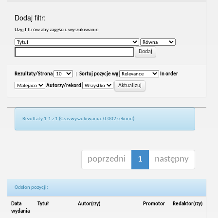
Dodaj filtr:
Uzyj filtrów aby zagęścić wyszukiwanie.
Rezultaty/Strona
|
Sortuj pozycje wg
In order
Autorzy/rekord
Rezultaty 1-1 z 1 (Czas wyszukiwania: 0.002 sekund).
poprzedni
1
następny
Odsłon pozycji:
Data
Tytuł
Autor(rzy)
Promotor
Redaktor(rzy)
wydania