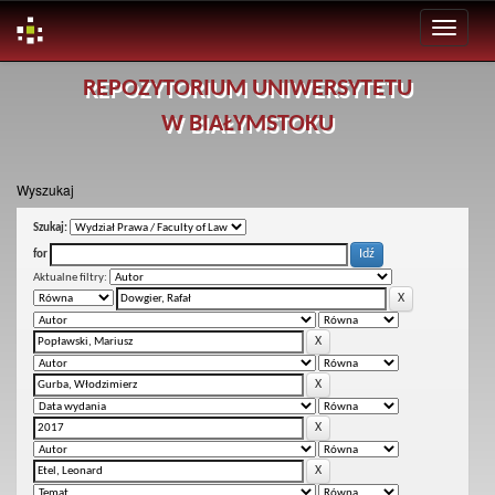
Skip
REPOZYTORIUM UNIWERSYTETU
navigation
W BIAŁYMSTOKU
Wyszukaj
Szukaj:
for
Aktualne filtry: