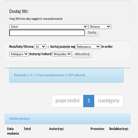
Dodaj filtr:
Uzyj filtrów aby zagęścić wyszukiwanie.
Rezultaty/Strona
|
Sortuj pozycje wg
In order
Autorzy/rekord
Rezultaty 1-1 z 1 (Czas wyszukiwania: 0.002 sekund).
poprzedni
1
następny
Odsłon pozycji:
Data
Tytuł
Autor(rzy)
Promotor
Redaktor(rzy)
wydania