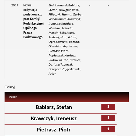
2017
Nowa
Etel, Leonard; Babiarz,
-
-
ordynacja
Stefan; Dowgier, Rafał;
podatkowa: z
Filipczyk, Hanna; Gurba,
prac Komisji
Włodzimierz; Krawczyk,
Kodyfikacyjnej
Ireneusz; Kuśnierz,
Ogólnego
Wiesław; Łoboda,
Prawa
Marcin; Nikończyk,
Podatkowego
Andrzej; Nita, Adam;
Ogrodowczyk, Bożena;
Olesińska, Agnieszka;
Pietrasz, Piotr;
Popławski, Mariusz;
Rudowski, Jan; Strzelec,
Dariusz; Taborski,
Grzegorz; Zajączkowski,
Artur
Odkryj
Autor
1
Babiarz, Stefan
1
Krawczyk, Ireneusz
1
Pietrasz, Piotr