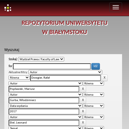
Skip
REPOZYTORIUM UNIWERSYTETU
navigation
W BIAŁYMSTOKU
Wyszukaj
Szukaj:
for
Aktualne filtry: