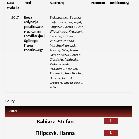
Data
Tytuł
Autor(rzy)
Promotor
Redaktor(rzy)
wydania
2017
Nowa
Etel, Leonard; Babiarz,
-
-
ordynacja
Stefan; Dowgier, Rafał;
podatkowa: z
Filipczyk, Hanna; Gurba,
prac Komisji
Włodzimierz; Krawczyk,
Kodyfikacyjnej
Ireneusz; Kuśnierz,
Ogólnego
Wiesław; Łoboda,
Prawa
Marcin; Nikończyk,
Podatkowego
Andrzej; Nita, Adam;
Ogrodowczyk, Bożena;
Olesińska, Agnieszka;
Pietrasz, Piotr;
Popławski, Mariusz;
Rudowski, Jan; Strzelec,
Dariusz; Taborski,
Grzegorz; Zajączkowski,
Artur
Odkryj
Autor
1
Babiarz, Stefan
1
Filipczyk, Hanna