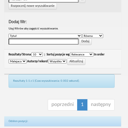
Rozpocznij nowe wyszukiwanie
Dodaj filtr:
Uzyj filtrów aby zagęścić wyszukiwanie.
Rezultaty/Strona
|
Sortuj pozycje wg
In order
Autorzy/rekord
Rezultaty 1-1 z 1 (Czas wyszukiwania: 0.002 sekund).
poprzedni
1
następny
Odsłon pozycji: