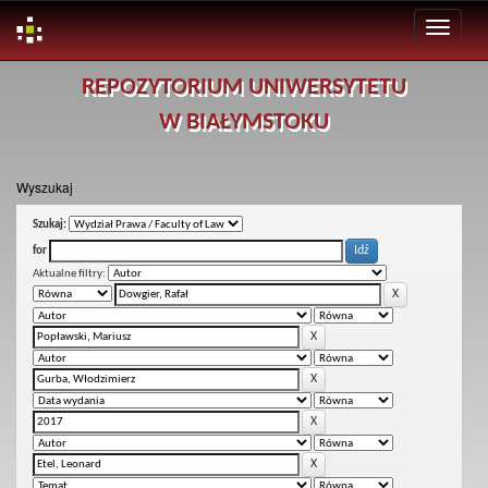
Skip
REPOZYTORIUM UNIWERSYTETU
navigation
W BIAŁYMSTOKU
Wyszukaj
Szukaj:
for
Aktualne filtry: