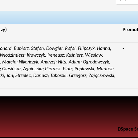
rzy)
Promo
eonard; Babiarz, Stefan; Dowgier, Rafał; Filipczyk, Hanna;
-
Włodzimierz; Krawczyk, Ireneusz; Kuśnierz, Wiesław;
 Marcin; Nikończyk, Andrzej; Nita, Adam; Ogrodowczyk,
 Olesińska, Agnieszka; Pietrasz, Piotr; Popławski, Mariusz;
i, Jan; Strzelec, Dariusz; Taborski, Grzegorz; Zajączkowski,
DSpace S