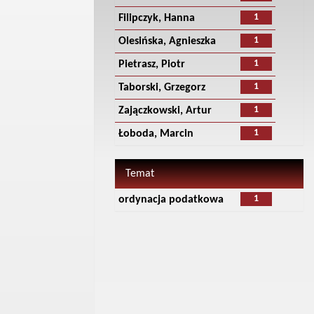
1
Filipczyk, Hanna
1
Olesińska, Agnieszka
1
Pietrasz, Piotr
1
Taborski, Grzegorz
1
Zajączkowski, Artur
1
Łoboda, Marcin
Temat
1
ordynacja podatkowa