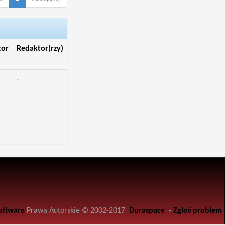
tor
Redaktor(rzy)
-
oftware
Prawa Autorskie © 2002-2017
Duraspace
-
Zgłoś problem