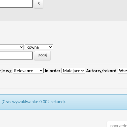
cje wg
In order
Autorzy/rekord
1 (Czas wyszukiwania: 0.002 sekund).
poprzedn