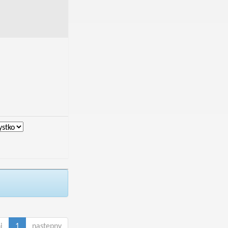
i
1
następny