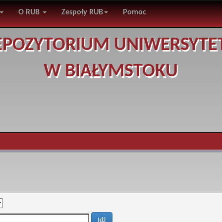
O RUB
Zespoły RUB
Pomoc
EPOZYTORIUM UNIWERSYTE
W BIAŁYMSTOKU