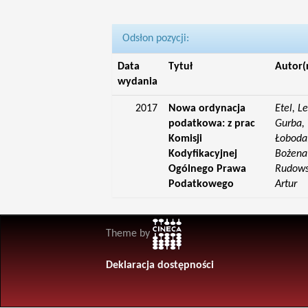
Odsłon pozycji:
Data
Tytuł
Autor(
wydania
2017
Nowa ordynacja
Etel, L
podatkowa: z prac
Gurba, 
Komisji
Łoboda,
Kodyfikacyjnej
Bożena;
Ogólnego Prawa
Rudowsk
Podatkowego
Artur
Theme by
Deklaracja dostępności