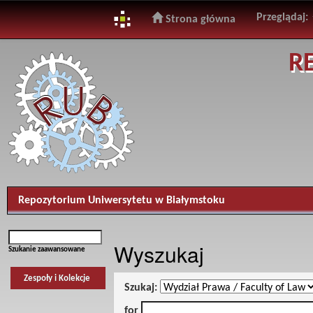
Przeglądaj:
Strona główna
Skip
R
navigation
Repozytorium Uniwersytetu w Białymstoku
Wyszukaj
Szukanie zaawansowane
Zespoły i Kolekcje
Szukaj:
for