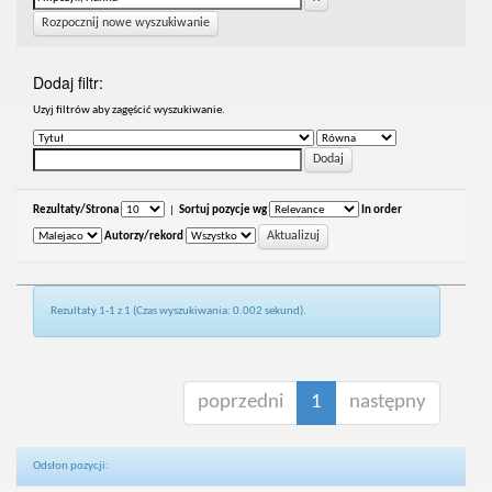
Rozpocznij nowe wyszukiwanie
Dodaj filtr:
Uzyj filtrów aby zagęścić wyszukiwanie.
Rezultaty/Strona
|
Sortuj pozycje wg
In order
Autorzy/rekord
Rezultaty 1-1 z 1 (Czas wyszukiwania: 0.002 sekund).
poprzedni
1
następny
Odsłon pozycji: