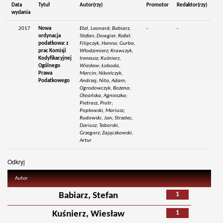
Data
Tytuł
Autor(rzy)
Promotor
Redaktor(rzy)
wydania
2017
Nowa
Etel, Leonard; Babiarz,
-
-
ordynacja
Stefan; Dowgier, Rafał;
podatkowa: z
Filipczyk, Hanna; Gurba,
prac Komisji
Włodzimierz; Krawczyk,
Kodyfikacyjnej
Ireneusz; Kuśnierz,
Ogólnego
Wiesław; Łoboda,
Prawa
Marcin; Nikończyk,
Podatkowego
Andrzej; Nita, Adam;
Ogrodowczyk, Bożena;
Olesińska, Agnieszka;
Pietrasz, Piotr;
Popławski, Mariusz;
Rudowski, Jan; Strzelec,
Dariusz; Taborski,
Grzegorz; Zajączkowski,
Artur
Odkryj
Autor
1
Babiarz, Stefan
1
Kuśnierz, Wiesław