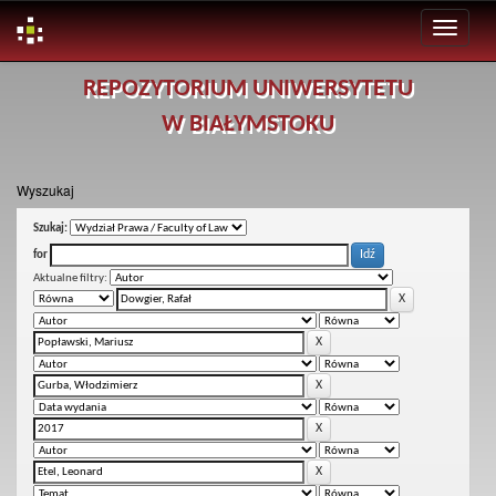
Skip
REPOZYTORIUM UNIWERSYTETU
navigation
W BIAŁYMSTOKU
Wyszukaj
Szukaj:
for
Aktualne filtry: