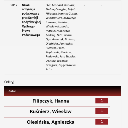
2017
Nowa
Etel, Leonard; Babiarz,
-
-
ordynacja
Stefan; Dowgier, Rafał;
podatkowa: z
Filipczyk, Hanna; Gurba,
prac Komisji
Włodzimierz; Krawczyk,
Kodyfikacyjnej
Ireneusz; Kuśnierz,
Ogólnego
Wiesław; Łoboda,
Prawa
Marcin; Nikończyk,
Podatkowego
Andrzej; Nita, Adam;
Ogrodowczyk, Bożena;
Olesińska, Agnieszka;
Pietrasz, Piotr;
Popławski, Mariusz;
Rudowski, Jan; Strzelec,
Dariusz; Taborski,
Grzegorz; Zajączkowski,
Artur
Odkryj
Autor
1
Filipczyk, Hanna
1
Kuśnierz, Wiesław
1
Olesińska, Agnieszka