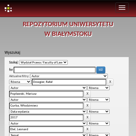
Skip
REPOZYTORIUM UNIWERSYTETU
navigation
W BIAŁYMSTOKU
Wyszukaj
Szukaj:
for
Aktualne filtry: