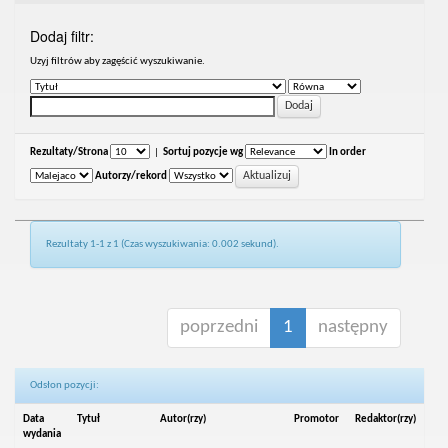
Dodaj filtr:
Uzyj filtrów aby zagęścić wyszukiwanie.
Rezultaty/Strona
|
Sortuj pozycje wg
In order
Autorzy/rekord
Rezultaty 1-1 z 1 (Czas wyszukiwania: 0.002 sekund).
poprzedni
1
następny
Odsłon pozycji:
Data
Tytuł
Autor(rzy)
Promotor
Redaktor(rzy)
wydania