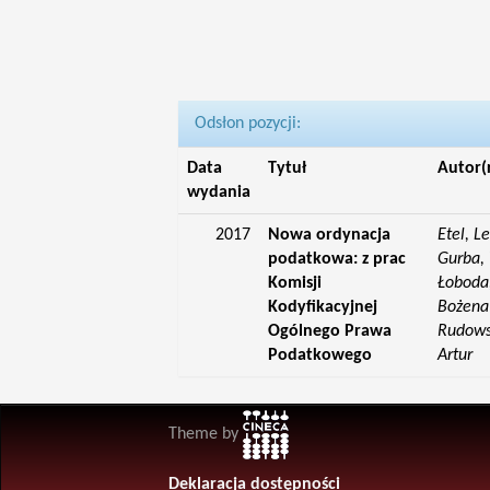
Odsłon pozycji:
Data
Tytuł
Autor(
wydania
2017
Nowa ordynacja
Etel, L
podatkowa: z prac
Gurba, 
Komisji
Łoboda,
Kodyfikacyjnej
Bożena;
Ogólnego Prawa
Rudowsk
Podatkowego
Artur
Theme by
Deklaracja dostępności