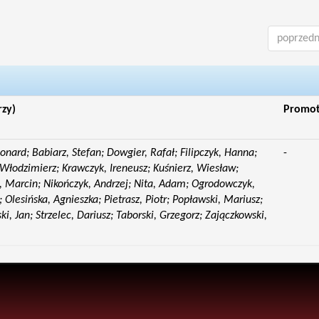
poprzedn
rzy)
Promo
eonard; Babiarz, Stefan; Dowgier, Rafał; Filipczyk, Hanna;
-
Włodzimierz; Krawczyk, Ireneusz; Kuśnierz, Wiesław;
 Marcin; Nikończyk, Andrzej; Nita, Adam; Ogrodowczyk,
 Olesińska, Agnieszka; Pietrasz, Piotr; Popławski, Mariusz;
i, Jan; Strzelec, Dariusz; Taborski, Grzegorz; Zajączkowski,