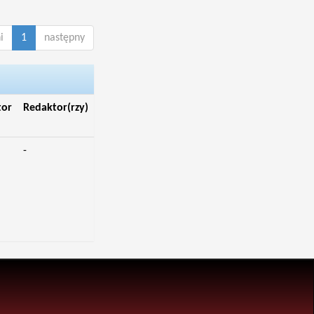
i
1
następny
tor
Redaktor(rzy)
-