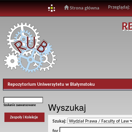
Przeglądaj:
Strona główna
Skip
R
navigation
Repozytorium Uniwersytetu w Białymstoku
Wyszukaj
Szukanie zaawansowane
Zespoły i Kolekcje
Szukaj:
for