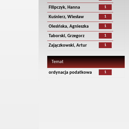
1
Filipczyk, Hanna
1
Kuśnierz, Wiesław
1
Olesińska, Agnieszka
1
Taborski, Grzegorz
1
Zajączkowski, Artur
Temat
1
ordynacja podatkowa