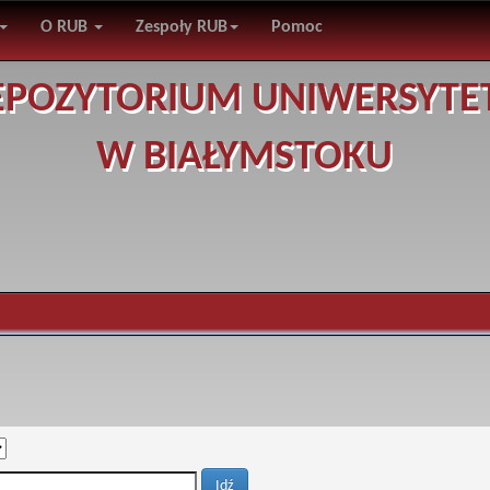
O RUB
Zespoły RUB
Pomoc
EPOZYTORIUM UNIWERSYTE
W BIAŁYMSTOKU